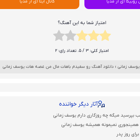
ل روبیکا آی آر مدیا
کانال ایتا آی آر مدیا
امتیاز شما به این آهنگ؟
امتیاز کلی:
3
/ 5. تعداد رای:
2
یوسف زمانی
›
دانلود آهنگ رو سفیدم باهات مال من غصه هات یوسف زمانی
آثار دیگر خواننده
ب بپرسید میگه چه روزگاری دارم یوسف زمانی
ا همینجوری نمیمونه همیشه یوسف زمانی
رای روز پدر