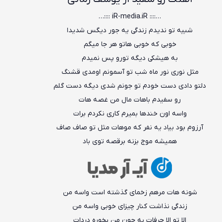
…:::: iR-media.iR ::::…
شبیه تو ندیدم زندگی یه جور دیگس شدیدا
خوبی که خوبی هاتو هر جا میگم
به هیشکی دیگه تورو پس نمیدم
مثل نوری نور ماه شب تو آسمونم اومدی قشنگ
دلتو دادی دست خودم تو جونم شدی دیگه دست گلم
رو سفیدم باهات مال من غصه هات
واسه اون خندها بمیرم کاری نکردم برات
آرزوم بود بیاد یه نفر که موهات مثل تو صاف صاف
همیشه موج بزنه برقصه توی باد
شونه هات مرهم زخمای گذشته است واسه من
زندگی نذاشت کنار چیزای خوبی واسه من
الا تو الا حرفات به جون من بخوره دردات