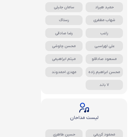
حمید هیراد
سامان جلیلی
شهاب مظفری
رستاک
راغب
رضا صادقی
علی لهراسبی
محسن چاوشی
مسعود صادقلو
میثم ابراهیمی
محسن ابراهیم زاده
مهدی احمدوند
7 باند
لیست مداحان
محمود کریمی
حسین طاهری