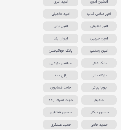
افشین آذری
امید آمری
امیر عباس گلاب
امید حاجیلی
امیر عظیمی
امین بانی
امین حبیبی
ایوان بند
امین رستمی
بابک جهانبخش
بابک مافی
بنیامین بهادری
بهنام بانی
پازل باند
پویا بیاتی
حامد همایون
حامیم
حجت اشرف زاده
حسین توکلی
حسین منتظری
حمید حامی
حمید عسکری