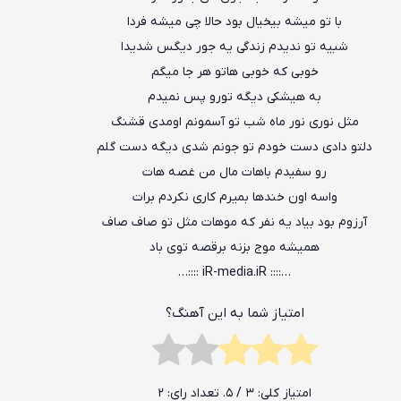
با تو میشه بیخیال بود حالا چی میشه فردا
شبیه تو ندیدم زندگی یه جور دیگس شدیدا
خوبی که خوبی هاتو هر جا میگم
به هیشکی دیگه تورو پس نمیدم
مثل نوری نور ماه شب تو آسمونم اومدی قشنگ
دلتو دادی دست خودم تو جونم شدی دیگه دست گلم
رو سفیدم باهات مال من غصه هات
واسه اون خندها بمیرم کاری نکردم برات
آرزوم بود بیاد یه نفر که موهات مثل تو صاف صاف
همیشه موج بزنه برقصه توی باد
…:::: iR-media.iR ::::…
امتیاز شما به این آهنگ؟
امتیاز کلی:
3
/ 5. تعداد رای:
2