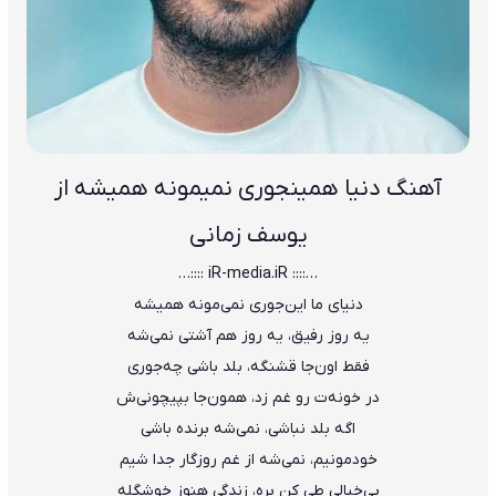
آهنگ دنیا همینجوری نمیمونه همیشه از
یوسف زمانی
…:::: iR-media.iR ::::…
دنیای ما این‌جوری نمی‌مونه همیشه
یه روز رفیق، یه روز هم آشتی نمی‌شه
فقط اون‌جا قشنگه، بلد باشی چه‌جوری
در خونه‌ت رو غم زد، همون‌جا بپیچونی‌ش
اگه بلد نباشی، نمی‌شه برنده باشی
خودمونیم، نمی‌شه از غم روزگار جدا شیم
بی‌خیالی طی کن بره، زندگی هنوز خوشگله