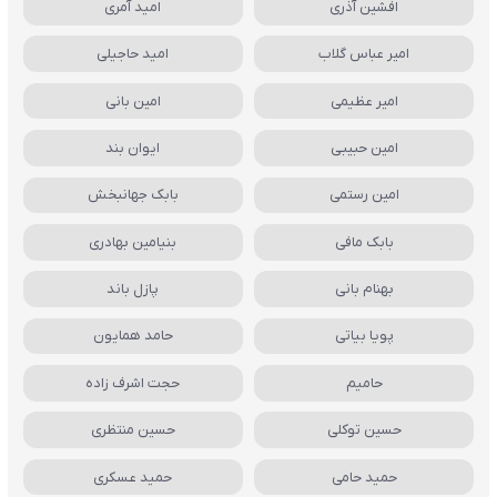
افشین آذری
امید آمری
امیر عباس گلاب
امید حاجیلی
امیر عظیمی
امین بانی
امین حبیبی
ایوان بند
امین رستمی
بابک جهانبخش
بابک مافی
بنیامین بهادری
بهنام بانی
پازل باند
پویا بیاتی
حامد همایون
حامیم
حجت اشرف زاده
حسین توکلی
حسین منتظری
حمید حامی
حمید عسکری