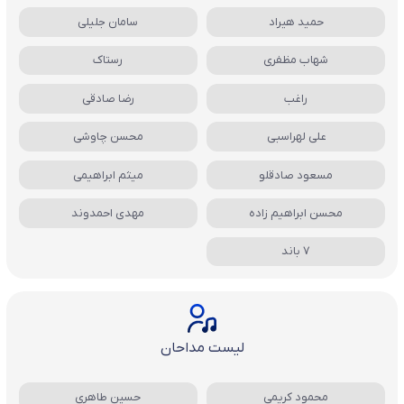
حمید هیراد
سامان جلیلی
شهاب مظفری
رستاک
راغب
رضا صادقی
علی لهراسبی
محسن چاوشی
مسعود صادقلو
میثم ابراهیمی
محسن ابراهیم زاده
مهدی احمدوند
7 باند
لیست مداحان
محمود کریمی
حسین طاهری