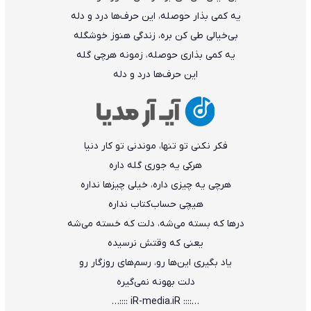
یه کمی بذار حوصله، این حرف‌ها درد و دله
بی‌خیالی طی کن بره، زندگی هنوز خوشگله
یه کمی بذاری حوصله، زمونه هرچی گله
این حرف‌ها درد و دله
فکر نکنی تو تنها، موندنی تو کار دنیا
هرکی یه جوری گله داره
هرچی یه چیزی داره، خیلی چیزها نداره
هیچی حساب‌کتاب نداره
درها که بسته می‌شه، دلت که خسته می‌شه
یعنی که وقتش نرسیده
یاد بگیری این‌ها رو، رسم‌های روزگار رو
دلت بهونه نمی‌گیره
…:::: iR-media.iR ::::…