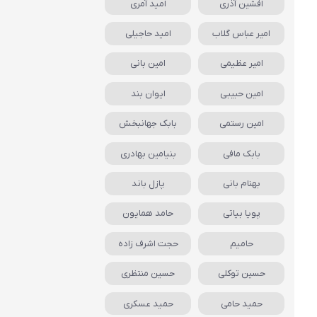
افشین آذری
امید آمری
امیر عباس گلاب
امید حاجیلی
امیر عظیمی
امین بانی
امین حبیبی
ایوان بند
امین رستمی
بابک جهانبخش
بابک مافی
بنیامین بهادری
بهنام بانی
پازل باند
پویا بیاتی
حامد همایون
حامیم
حجت اشرف زاده
حسین توکلی
حسین منتظری
حمید حامی
حمید عسکری