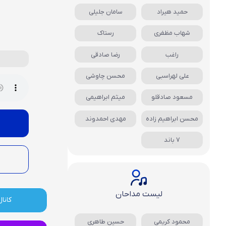
حمید هیراد
سامان جلیلی
شهاب مظفری
رستاک
راغب
رضا صادقی
علی لهراسبی
محسن چاوشی
مسعود صادقلو
میثم ابراهیمی
محسن ابراهیم زاده
مهدی احمدوند
7 باند
لیست مداحان
کانال
محمود کریمی
حسین طاهری