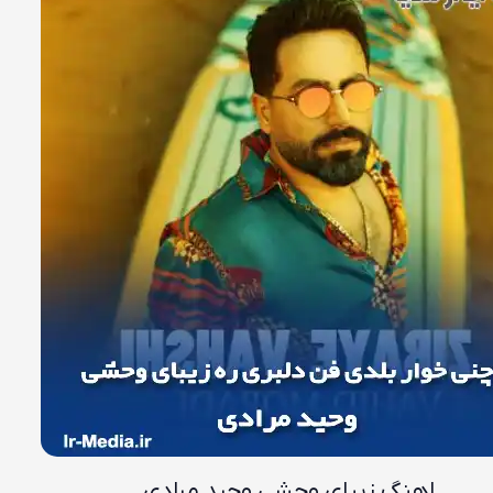
اهنگ زیبای وحشی وحید مرادی