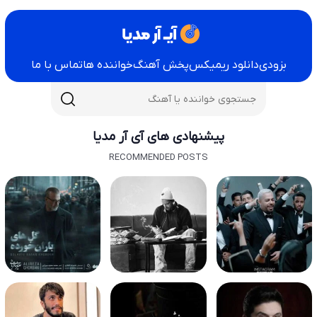
بزودی
دانلود ریمیکس
پخش آهنگ
خواننده ها
تماس با ما
پیشنهادی های آی آر مدیا
RECOMMENDED POSTS