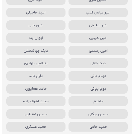
امیر عباس گلاب
امید حاجیلی
امیر عظیمی
امین بانی
امین حبیبی
ایوان بند
امین رستمی
بابک جهانبخش
بابک مافی
بنیامین بهادری
بهنام بانی
پازل باند
پویا بیاتی
حامد همایون
حامیم
حجت اشرف زاده
حسین توکلی
حسین منتظری
حمید حامی
حمید عسکری