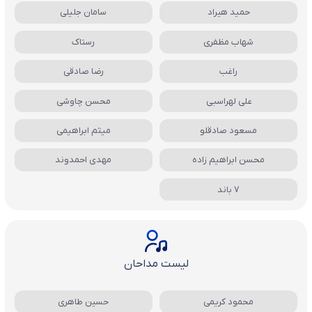
حمید هیراد
سامان جلیلی
شهاب مظفری
رستاک
راغب
رضا صادقی
علی لهراسبی
محسن چاوشی
مسعود صادقلو
میثم ابراهیمی
محسن ابراهیم زاده
مهدی احمدوند
7 باند
لیست مداحان
محمود کریمی
حسین طاهری