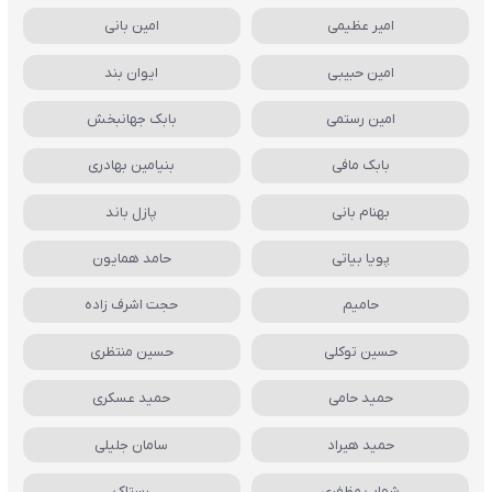
امیر عظیمی
امین بانی
امین حبیبی
ایوان بند
امین رستمی
بابک جهانبخش
بابک مافی
بنیامین بهادری
بهنام بانی
پازل باند
پویا بیاتی
حامد همایون
حامیم
حجت اشرف زاده
حسین توکلی
حسین منتظری
حمید حامی
حمید عسکری
حمید هیراد
سامان جلیلی
شهاب مظفری
رستاک