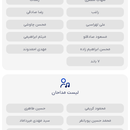
راغب
رضا صادقی
علی لهراسبی
محسن چاوشی
مسعود صادقلو
میثم ابراهیمی
محسن ابراهیم زاده
مهدی احمدوند
7 باند
لیست مداحان
محمود کریمی
حسین طاهری
محمد حسین پویانفر
سید مهدی میرداماد