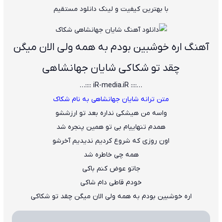
با بهترین کیفیت و لینک دانلود مستقیم
آهنگ اره ﺧﻮﺷﺒﻴﻦ ﺑﻮدم ﺑﻪ ﻫﻤﻪ وﻟﻰ اﻟﺎن ﻣﻴﮕﻦ
ﭼﻘﺪ ﺗﻮ ﺷﻜﺎﻛﻰ شایان جهانشاهی
…:::: iR-media.iR ::::…
متن ترانه شایان جهانشاهی به نام شکاک
واﺳﻪ ﻣﻦ ﻫﻴﺸﻜﻰ ﻧﺪاره ﺑﻌﺪ ﺗﻮ ارزﺷﺸﻮ
ﻫﻤﺪم ﺗﻨﻬﺎﻳﻴﺎم ﺑﻰ ﺗﻮ ﻫﻤﻴﻦ ﭘﻨﺠﺮه ﺷﺪ
اون روزی ﻛﻪ ﺷﺮوع ﻛﺮدﻳﻢ ﻧﺪﻳﺪﻳﻢ آﺧﺮﺷﻮ
ﻫﻤﻪ ﭼﻰ ﺧﺎﻃﺮه ﺷﺪ
ﺟﺎﺗﻮ ﻋﻮض ﻛﻨﻢ ﺑﺎﻛﻰ
ﺧﻮدم ﻗﺎﻃﻰ دام ﺷﺎﻛﻰ
اره ﺧﻮﺷﺒﻴﻦ ﺑﻮدم ﺑﻪ ﻫﻤﻪ وﻟﻰ اﻟﺎن ﻣﻴﮕﻦ ﭼﻘﺪ ﺗﻮ ﺷﻜﺎﻛﻰ