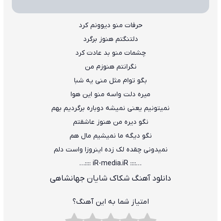
ﺣﺮﻓﺎت ﻣﻨﻮ دﻳﻮوﻧﻢ ﻛﺮد
دﻟﺘﻨﮕﺘﻢ ﻫﻨﻮز ﺑﺮﮔﺮد
ﭼﺸﻤﺎت ﻣﻨﻮ ﺑﺪ ﻋﺎدت ﻛﺮد
ﻧﮕﺮاﻧﺘﻢ ﻫﻨﻮزم ﻣﻦ
ﺑﮕﻮ ﺗﻮام ﻣﺜﻞ ﻣﻨﻰ ﻳﻪ ﺷﺒﺎ
ﻣﻴﺮه دﻟﺖ واﺳﻪ ﻣﻨﻮ اﻳﻦ ﻫﻮا
ﻧﻤﻴﺘﻮﻧﻴﻢ ﻳﻌﻨﻰ ﻧﻤﻴﺸﻪ دوﺑﺎره ﺑﺮﮔﺮدﻳﻢ ﺑﻬﻢ
ﻧﮕﻮ دﻳﺮه ﻣﻦ ﻫﻨﻮز ﻋﺎﺷﻘﺘﻢ
ﻧﮕﻮ دﻳﮕﻪ ﻣﺎ ﻧﻤﻴﺸﻴﻢ ﻣﺎل ﻫﻢ
ﻧﻤﻴﺪوﻧﻰ ﭼﻘﺪه ﻟﮏ زده اﻳﻨﺮوزا واﺳﺖ دﻟﻢ
…:::: iR-media.iR ::::…
دانلود آهنگ شکاک شایان جهانشاهی
امتیاز شما به این آهنگ؟