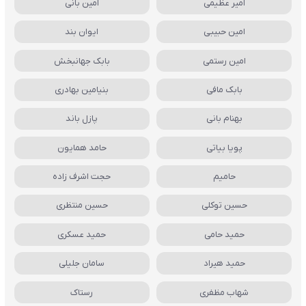
امیر عظیمی
امین بانی
امین حبیبی
ایوان بند
امین رستمی
بابک جهانبخش
بابک مافی
بنیامین بهادری
بهنام بانی
پازل باند
پویا بیاتی
حامد همایون
حامیم
حجت اشرف زاده
حسین توکلی
حسین منتظری
حمید حامی
حمید عسکری
حمید هیراد
سامان جلیلی
شهاب مظفری
رستاک