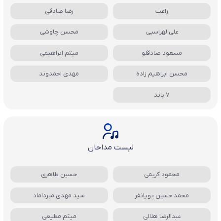
راغب
رضا صادقی
علی لهراسبی
محسن چاوشی
مسعود صادقلو
میثم ابراهیمی
محسن ابراهیم زاده
مهدی احمدوند
7 باند
لیست مداحان
محمود کریمی
حسین طاهری
محمد حسین پویانفر
سید مهدی میرداماد
عبدالرضا هلالی
میثم مطیعی