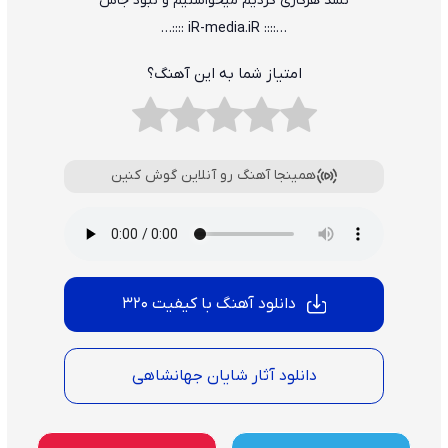
نشد هرکاری کردیم میخواستیم و نبود جاش
…:::: iR-media.iR ::::…
امتیاز شما به این آهنگ؟
همینجا آهنگ رو آنلاین گوش کنین
دانلود آهنگ با کیفیت 320
دانلود آثار شایان جهانشاهی