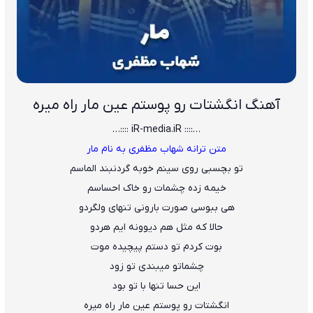
آهنگ اﻧﮕﺸﺘﺎت رو ﭘﻮﺳﺘﻢ ﻋﻴﻦ ﻣﺎر راه ﻣﻴﺮه
…:::: iR-media.iR ::::…
متن ترانه شهاب مظفری به نام مار
ﺗﻮ ﺑﭽﺴﺒﻰ روی ﺳﻴﻨﻢ ﺧﻮﺑﻪ ﮔﺮدﻧﺒﻨﺪ اﻟﻤﺎﺳﻢ
ﺧﻴﻤﻪ زده ﭼﺸﻤﺎت رو ﺧﺎک اﺣﺴﺎﺳﻢ
ﻫﻰ ﺑﺒﻮﺳﻰ ﺻﻮرت ﺑﺎروﻧﻰ ﺗﻨﻬﺎی وﻟﮕﺮدو
ﺣﺎﻟﺎ ﻛﻪ ﻣﺜﻞ ﻫﻢ دﻳﻮوﻧﻪ اﻳﻢ ﻫﺮدو
ﺑﻮت ﻛﺮدم ﺗﻮ دﺳﺘﻢ ﭘﻴﭽﻴﺪه ﻣﻮت
ﭼﺸﻤﺎﺗﻮ ﻣﻴﺒﻨﺪی ﺗﻮ زود
اﻳﻦ ﺣﺴﺎ ﺗﻨﻬﺎ ﺑﺎ ﺗﻮ ﺑﻮد
اﻧﮕﺸﺘﺎت رو ﭘﻮﺳﺘﻢ ﻋﻴﻦ ﻣﺎر راه ﻣﻴﺮه