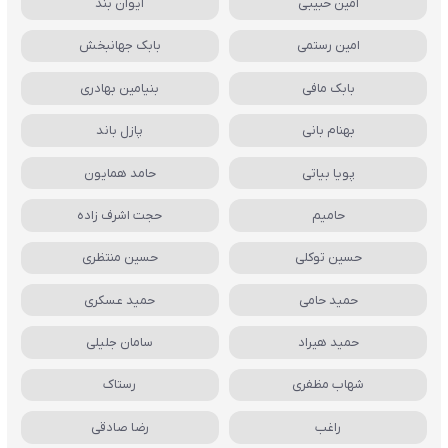
امین حبیبی
ایوان بند
امین رستمی
بابک جهانبخش
بابک مافی
بنیامین بهادری
بهنام بانی
پازل باند
پویا بیاتی
حامد همایون
حامیم
حجت اشرف زاده
حسین توکلی
حسین منتظری
حمید حامی
حمید عسکری
حمید هیراد
سامان جلیلی
شهاب مظفری
رستاک
راغب
رضا صادقی