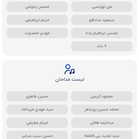
علی لهراسبی
محسن چاوشی
مسعود صادقلو
میثم ابراهیمی
محسن ابراهیم زاده
مهدی احمدوند
7 باند
لیست مداحان
محمود کریمی
حسین طاهری
محمد حسین پویانفر
سید مهدی میرداماد
عبدالرضا هلالی
میثم مطیعی
سید مجید بنی فاطمه
حسین سیب سرخی