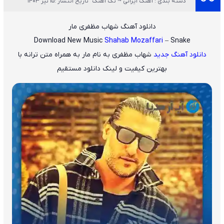
دسته بندی : آهنگ ایرانی ~ تک آهنگ
تاریخ انتشار :15 تیر 1403
دانلود آهنگ شهاب مظفری مار
Download New Music
Shahab Mozaffari
– Snake
دانلود آهنگ جدید
شهاب مظفری
به نام
مار
به همراه متن ترانه با
بهترین کیفیت و لینک دانلود مستقیم