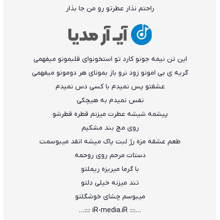
راﺣﺘﻢ ﻧﺬار ﻋﻄﺮﺗﻮ رو ﻣﻦ ﺟﺎ ﺑﺬار
اﻳﻦ ﺗﻦ ﻧﻴﻤﻪ ﺟﻮﻧﻮ ﻛﺎرد ﺗﻮ اﺳﺘﺨﻮﻧﻮای ﻗﻠﺒﻤﻮﻧﻮ ﻣﻴﻔﻬﻤﻰ
ﮔﺮﻳﻪ ی ﺑﻰ اﻣﻮﻧﻮ زود ﻧﺮو ﺑﺎز ﺑﻤﻮﻧﺎی ﻫﺮ دوﻣﻮﻧﻮ ﻣﻴﻔﻬﻤﻰ
ﻋﺸﻘﺘﻮ ﭘﺲ ﻧﻤﻴﺪم ﺑﺎ ﻛﺴﻰ دس ﻧﻤﻴﺪم
ﻧﻔﺲ ﻧﻤﻴﺪم ﺑﻪ ﻫﻴﭽﻜﻰ
ﭘﻴﺸﻤﻪ ﺷﻴﺸﻪ ﻋﻄﺮت ﻣﻴﺰﻧﻢ ﻗﻄﺮه ﻗﻄﺮﺷﻮ
روی ﻣﭻ ﺑﻨﺪ ﻣﺸﻜﻴﻢ
ﻃﻌﻢ ﻋﺸﻘﻪ ﻣﺰه رژ ﻟﺒﺖ ﭘﺎک ﻣﻴﺸﻪ اﻧﻘﺪ ﻣﻴﺒﻮﺳﻤﺖ
دﺳﺘﺎت ﻣﺮﺣﻢ روی روﺣﻤﻪ
ﺑﺎ ﮔﺮﻣﺎ ﻣﻴﺮﻳﺰه رﻳﻤﻠﺘﻮ
ﺗﻨﺪ ﻣﻴﺰﻧﻪ ﺧﻴﻠﻰ دﻟﺘﻮ
ﻣﻴﺒﻮﺳﻢ ﭼﺸﺎی ﺧﻮﺷﮕﻠﺘﻮ
…:::: iR-media.iR ::::…