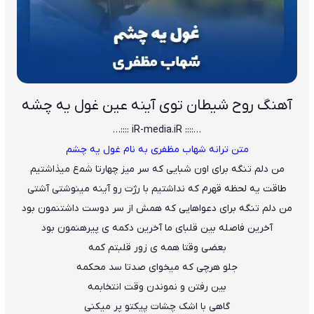
آهنگ روح ﺷﻴﻄﺎن ﺗﻮی آﻳﻨﻪ ﻋﻴﻦ ﻏﻮل ﻳﻪ ﭼﺸﻪ
…:::: iR-media.iR ::::…
متن ترانه شهاب مظفری به نام غول یه چشم
ﻣﻦ دﻟﻢ ﺗﻨﮕﻪ ﺑﺮای اون ﺷﺒﺎﻳﻰ ﻛﻪ ﺳﺮ ﻣﻴﺰ ﭼﻬﺎرﺗﺎ ﺷﻤع ﻣﻴﺬاﺷﺘﻴﻢ
ﻃﺎﻗﺖ ﻳﻪ ﻟﺤﻈﻪ ﻗﻬﺮم ﻛﻪ ﻧﺪاﺷﺘﻴﻢ ﺑﺎ رژت رو آﻳﻨﻪ ﻣﻴﻨﻮﺷﺘﻰ آﺷﺘﻰ
ﻣﻦ دﻟﻢ ﺗﻨﮕﻪ ﺑﺮای دﻋﻮاﻫﺎﻳﻰ ﻛﻪ ﻫﻤﺶ از ﺳﺮ دوﺳﺖ داﺷﺘﻨﻤﻮن ﺑﻮد
آﺧﺮﻳﻦ ﻓﺎﺻﻠﻪ ﺑﻴﻦ ﻗﻠﺒﺎی ﻣﺎ آﺧﺮﻳﻦ دﻛﻤﻪ ی ﭘﻴﺮﻫﻨﻤﻮن ﺑﻮد
ﺑﻌﻀﻰ وﻗﺘﺎ ﻫﻤﻪ ی زور ﻗﻠﺒﺘﻢ ﻛﻤﻪ
ﺟﻠﻮ ﻫﺮﭼﻰ ﻛﻪ ﻣﻴﺨﻮای ﺻﺪﺗﺎ ﺳﺪ ﻣﺤﻜﻤﻪ
ﺑﻴﻦ رﻓﺘﻦ و ﻧﻤﻮﻧﺪن وﻗﺖ اﻧﺘﺨﺎﺑﻤﻪ
ﮔﺎﻫﻰ ﺑﺎ اﺷﮏ ﭼﺸﺎت ﭘﻴﻜﺘﻮ ﭘﺮ ﻣﻴﻜﻨﻰ