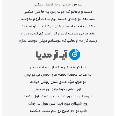
ﻟﺐ ﻣﺮز ﻣﺮدﻧﻰ و ﺑﺎز ﺗﺤﻤﻞ ﻣﻴﻜﻨﻰ
دﺳﺖ و ﭘﺎﻫﺎﺗﻮ ﻛﻪ ﺧﻮب زدی ﻳﻪ ﺟﺎ ﺷﻞ ﻣﻴﻜﻨﻰ
ﻧﺸﺪ ﺑﻌﺪ ﺗﻮ ﭼﺸﺎی ﺧﻴﺴﻢ ﻧﻴﻢ ﺳﺎﻋﺖ آروم ﻧﺨﻮاﺑﻴﺪ
ﻧﺸﺪ از ﻳﻪ ﺟﺎ ﺑﻪ ﺑﻌﺪ ﭼﺸﺎی ﺧﻮﺷﮕﻠﺖ ﻣﻨﻮ ﻧﻤﻴﺪﻳﺪ
ﻧﺸﺪ ﻫﺮﭼﻰ ﺳﻤﺘﺖ اوﻣﺪم ﺗﻮ راﻫﺘﻮ ﻛﺞ ﻛﺮدی دوﺑﺎره
رﺳﻴﺪ ﻛﺎر ﺑﻪ اوﻧﺠﺎﻳﻰ ﻛﻪ دوﺳﺘﺎﺗﻢ ﻣﻴﮕﻦ دوﺳﺖ ﻧﺪاره
ﻏﻠﻄ ﻛﺮده ﻫﺮﻛﻰ ﻣﻴﮕﻪ از ﻟﺤﻈﻪ ﻟﺬت ﺑﺒﺮ
ﻳﻪ ﻋﺬاب ﻣﺤﻀﻪ ﻟﺤﻈﻪ ﻫﺎی ﻧﺤﺲ ﺑﻰ ﺗﻮ ﭘﺲ
ﺗﻮ ﻋﺰای ﻣﺮگ ﻋﺸﻖ ﺷﻤع روﺷﻦ ﻣﻴﻜﻨﻢ
اون ﻟﺒﺎس ﺧﻮﺷﺒﻮﺗﻮ ﺗﻦ ﻣﻴﻜﻨﻢ
ﻏﻴﺮﻣﻤﻜﻦ ﺑﻮد دور ﺷﺪﻧﺖ اﻳﻦ ﻫﻤﻪ ﻃﻮل ﺑﻜﺸﻪ
روح ﺷﻴﻄﺎن ﺗﻮی آﻳﻨﻪ ﻋﻴﻦ ﻏﻮل ﻳﻪ ﭼﺸﻪ
ﻗﻠﺐ ﺗﻮ دم ﺻﺒﺢ رو ﺗﻨﻢ دﺳﺖ ﻣﻴﻜﺸﻪ