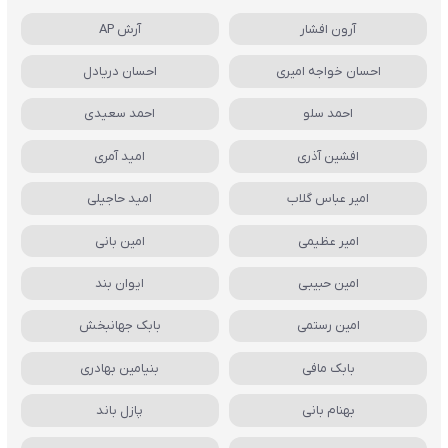
آرون افشار
آرش AP
احسان خواجه امیری
احسان دریادل
احمد سلو
احمد سعیدی
افشین آذری
امید آمری
امیر عباس گلاب
امید حاجیلی
امیر عظیمی
امین بانی
امین حبیبی
ایوان بند
امین رستمی
بابک جهانبخش
بابک مافی
بنیامین بهادری
بهنام بانی
پازل باند