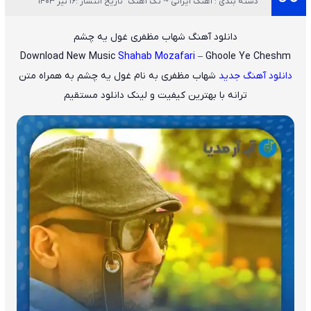
دسته بندی : آهنگ ایرانی ~ تک آهنگ
تاریخ انتشار :16 تیر 1403
دانلود آهنگ شهاب مظفری غول یه چشم
Download New Music
Shahab Mozafari
– Ghoole Ye Cheshm
دانلود آهنگ جدید
شهاب مظفری
به نام
غول یه چشم
به همراه متن
ترانه با بهترین کیفیت و لینک دانلود مستقیم