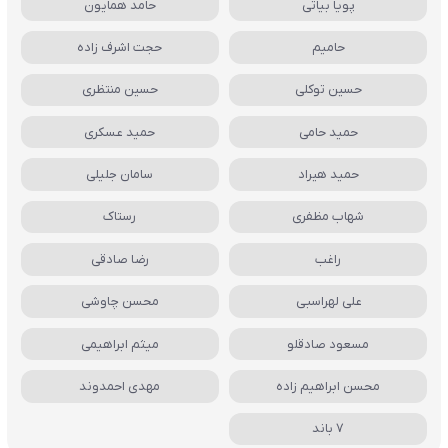
پویا بیاتی
حامد همایون
حامیم
حجت اشرف زاده
حسین توکلی
حسین منتظری
حمید حامی
حمید عسکری
حمید هیراد
سامان جلیلی
شهاب مظفری
رستاک
راغب
رضا صادقی
علی لهراسبی
محسن چاوشی
مسعود صادقلو
میثم ابراهیمی
محسن ابراهیم زاده
مهدی احمدوند
7 باند