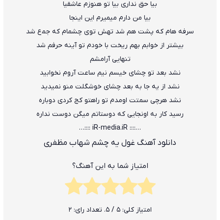
ﺑﻴﺎ ﺣﻖ ﻧﺪاری ﺑﻴﺎ ﺗﻮ ﻫﻨﻮزم ﻋﺎﺷﻘﻴﺎ
ﺑﻴﺎ ﻣﻦ دارم ﻣﻴﻤﻴﺮم اﻳﻦ اﻳﻨﺠﺎ
ﺳﺮﻓﻪ ﻫﺎم ﻛﻪ ﭘﺸﺖ ﻫﻢ ﺷﺪ ﺗﻬﺶ ﺗﻮی ﭼﺸﻤﺎم ﻛﻪ ﺟﻤع ﺷﺪ
ﺑﻴﺸﺘﺮ از ﺧﻮاﺑﻢ ﺑﻬﻢ رﻳﺨﺖ ﺑﺎ ﺧﻮدم ﺗﻮ آﻳﻨﻪ ﺣﺮﻓﻢ ﺷﺪ
ﺗﻨﻬﺎﻳﻰ آراﻣﺸﻢ
ﻧﺸﺪ ﺑﻌﺪ ﺗﻮ ﭼﺸﺎی ﺧﻴﺴﻢ ﻧﻴﻢ ﺳﺎﻋﺖ آروم ﻧﺨﻮاﺑﻴﺪ
ﻧﺸﺪ از ﻳﻪ ﺟﺎ ﺑﻪ ﺑﻌﺪ ﭼﺸﺎی ﺧﻮﺷﮕﻠﺖ ﻣﻨﻮ ﻧﻤﻴﺪﻳﺪ
ﻧﺸﺪ ﻫﺮﭼﻰ ﺳﻤﺘﺖ اوﻣﺪم ﺗﻮ راﻫﺘﻮ ﻛﺞ ﻛﺮدی دوﺑﺎره
رﺳﻴﺪ ﻛﺎر ﺑﻪ اوﻧﺠﺎﻳﻰ ﻛﻪ دوﺳﺘﺎﺗﻢ ﻣﻴﮕﻦ دوﺳﺖ ﻧﺪاره
…:::: iR-media.iR ::::…
دانلود آهنگ غول یه چشم شهاب مظفری
امتیاز شما به این آهنگ؟
امتیاز کلی:
5
/ 5. تعداد رای:
2