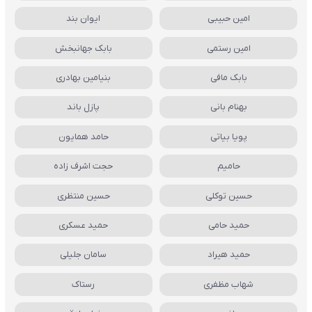
امین حبیبی
ایوان بند
امین رستمی
بابک جهانبخش
بابک مافی
بنیامین بهادری
بهنام بانی
پازل باند
پویا بیاتی
حامد همایون
حامیم
حجت اشرف زاده
حسین توکلی
حسین منتظری
حمید حامی
حمید عسکری
حمید هیراد
سامان جلیلی
شهاب مظفری
رستاک