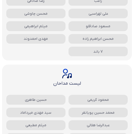
راغب
رضا صادقی
علی لهراسبی
محسن چاوشی
مسعود صادقلو
میثم ابراهیمی
محسن ابراهیم زاده
مهدی احمدوند
7 باند
لیست مداحان
محمود کریمی
حسین طاهری
محمد حسین پویانفر
سید مهدی میرداماد
عبدالرضا هلالی
میثم مطیعی