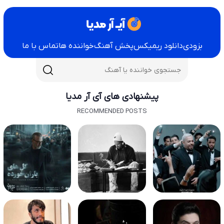
بزودی
دانلود ریمیکس
پخش آهنگ
خواننده ها
تماس با ما
پیشنهادی های آی آر مدیا
RECOMMENDED POSTS