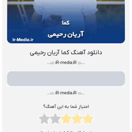
دانلود آهنگ کما آریان رحیمی
…:::: iR-media.iR ::::…
…:::: iR-media.iR ::::…
امتیاز شما به این آهنگ؟