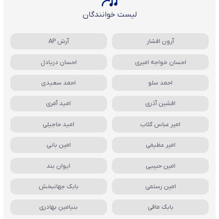
لیست خوانندگان
آرون افشار
آرش AP
احسان خواجه امیری
احسان دریادل
احمد سلو
احمد سعیدی
افشین آذری
امید آمری
امیر عباس گلاب
امید حاجیلی
امیر عظیمی
امین بانی
امین حبیبی
ایوان بند
امین رستمی
بابک جهانبخش
بابک مافی
بنیامین بهادری