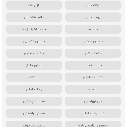
بهنام بانی
پازل باند
پویا بیاتی
حامد همایون
حامیم
حجت اشرف زاده
حسین توکلی
حسین منتظری
حمید حامی
حمید عسکری
حمید هیراد
سامان جلیلی
شهاب مظفری
رستاک
راغب
رضا صادقی
علی لهراسبی
محسن چاوشی
مسعود صادقلو
میثم ابراهیمی
محسن ابراهیم زاده
مهدی احمدوند