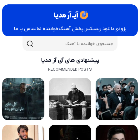
بزودی
دانلود ریمیکس
پخش آهنگ
خواننده ها
تماس با ما
پیشنهادی های آی آر مدیا
RECOMMENDED POSTS