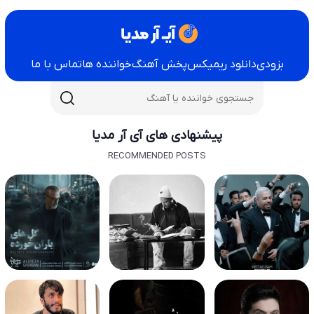
بزودی
دانلود ریمیکس
پخش آهنگ
خواننده ها
تماس با ما
پیشنهادی های آی آر مدیا
RECOMMENDED POSTS