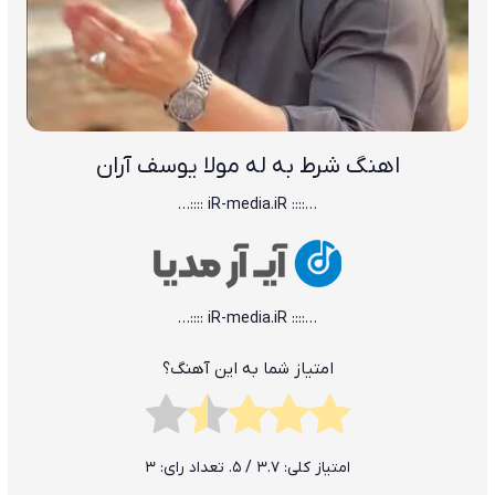
اهنگ شرط به له مولا یوسف آران
…:::: iR-media.iR ::::…
…:::: iR-media.iR ::::…
امتیاز شما به این آهنگ؟
امتیاز کلی:
3.7
/ 5. تعداد رای:
3