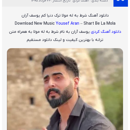
دسته بندی : آهنگ کردی
تاریخ انتشار :24 خرداد 1405
دانلود آهنگ شرط به له مولا ترک دنیا کم یوسف آران
Download New Music
Yousef Aran
– Shart Be La Mola
دانلود آهنگ کردی
یوسف آران
به نام
شرط به له مولا
به همراه متن
ترانه با بهترین کیفیت و لینک دانلود مستقیم