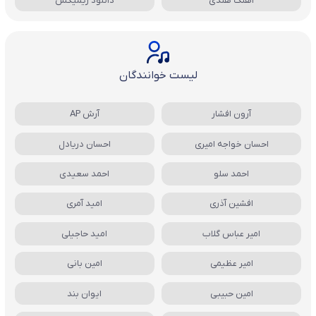
آهنگ هندی
دانلود ریمیکس
لیست خوانندگان
آرون افشار
آرش AP
احسان خواجه امیری
احسان دریادل
احمد سلو
احمد سعیدی
افشین آذری
امید آمری
امیر عباس گلاب
امید حاجیلی
امیر عظیمی
امین بانی
امین حبیبی
ایوان بند