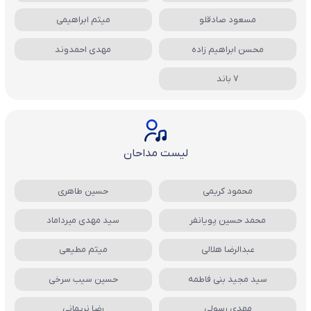
مسعود صادقلو
میثم ابراهیمی
محسن ابراهیم زاده
مهدی احمدوند
7 باند
لیست مداحان
محمود کریمی
حسین طاهری
محمد حسین پویانفر
سید مهدی میرداماد
عبدالرضا هلالی
میثم مطیعی
سید مجید بنی فاطمه
حسین سیب سرخی
مهدی رسولی
رضا نریمانی