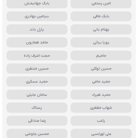
امین رستمی
بابک جهانبخش
بابک مافی
بنیامین بهادری
بهنام بانی
پازل باند
پویا بیاتی
حامد همایون
حامیم
حجت اشرف زاده
حسین توکلی
حسین منتظری
حمید حامی
حمید عسکری
حمید هیراد
سامان جلیلی
شهاب مظفری
رستاک
راغب
رضا صادقی
علی لهراسبی
محسن چاوشی