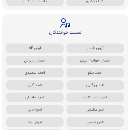
آهنگ هندی
دانلود ریمیکس
لیست خوانندگان
آرون افشار
آرش AP
احسان خواجه امیری
احسان دریادل
احمد سلو
احمد سعیدی
افشین آذری
امید آمری
امیر عباس گلاب
امید حاجیلی
امیر عظیمی
امین بانی
امین حبیبی
ایوان بند