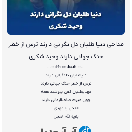
مداحی دنیا طلبان دل نگرانی دارند ﺗﺮس از ﺧﻄﺮ
ﺟﻨﮓ ﺟﻬﺎﻧﻰ دارﻧﺪ وحید شکری
…:::: iR-media.iR ::::…
دﻧﻴﺎﻃﻠﺒﺎن دﻟﻨﮕﺮاﻧﻰ دارﻧﺪ
ﺗﺮس از ﺧﻄﺮ ﺟﻨﮓ ﺟﻬﺎﻧﻰ دارﻧﺪ
ﻣﻬﺪﻳﻄﻠﺒﺎن ﻛﻔﻦ ﺑﭙﻮﺷﻨﺪ ﻫﻤﻪ
ﭼﻮن ﻏﻴﺮت ﺻﺎﺣﺒﺎﻟﺰﻣﺎﻧﻰ دارﻧﺪ
اﻟﻌﺠﻞ ﻳﺎ ﻣﻬﺪی
ﺑﻘﻴة اﻟﻠﻪ اﻟﻌﺠﻞ