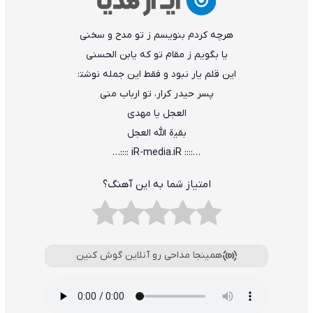
ﻫﺮﭼﻪ ﻛﺮدم ﺑﻨﻮﻳﺴﻢ ز ﺗﻮ ﻣﺪح و ﺳﺨﻨﻰ
ﻳﺎ ﺑﮕﻮﻳﻢ ز ﻣﻘﺎم ﺗﻮ ﻛﻪ ﻳﺎﺑﻦ اﻟﺤﺴﻨﻰ
اﻳﻦ ﻗﻠﻢ ﻳﺎر ﻧﺒﻮد و ﻓﻘﻄ اﻳﻦ ﺟﻤﻠﻪ ﻧﻮﺷﺘ:
ﭘﺴﺮ ﺣﻴﺪر ﻛﺮار، ﺗﻮ ارﺑﺎب ﻣﻨﻰ
اﻟﻌﺠﻞ ﻳﺎ ﻣﻬﺪی
ﺑﻘﻴة اﻟﻠﻪ اﻟﻌﺠﻞ
…:::: iR-media.iR ::::…
امتیاز شما به این آهنگ؟
همینجا مداحی رو آنلاین گوش کنین