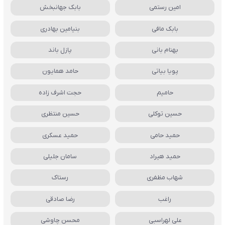
امین رستمی
بابک جهانبخش
بابک مافی
بنیامین بهادری
بهنام بانی
پازل باند
پویا بیاتی
حامد همایون
حامیم
حجت اشرف زاده
حسین توکلی
حسین منتظری
حمید حامی
حمید عسکری
حمید هیراد
سامان جلیلی
شهاب مظفری
رستاک
راغب
رضا صادقی
علی لهراسبی
محسن چاوشی