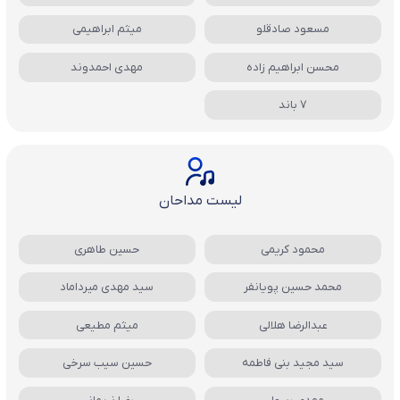
مسعود صادقلو
میثم ابراهیمی
محسن ابراهیم زاده
مهدی احمدوند
7 باند
لیست مداحان
محمود کریمی
حسین طاهری
محمد حسین پویانفر
سید مهدی میرداماد
عبدالرضا هلالی
میثم مطیعی
سید مجید بنی فاطمه
حسین سیب سرخی