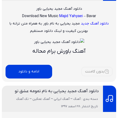
دانلود آهنگ مجید یحیایی باور
Download New Music
Majid Yahyaei
– Bavar
دانلود آهنگ جدید
مجید یحیایی
به نام
باور
به همراه متن ترانه با
بهترین کیفیت و لینک دانلود مستقیم
آهنگ باورش برام محاله
بدون کامنت
ادامه و دانلود
دانلود آهنگ مجید یحیایی به نام تمومه عشق تو
دسته بندی : آهنگ ~ آهنگ ایرانی ~ آهنگ غمگین ~ تک آهنگ
تاریخ انتشار :28 اسفند 1397