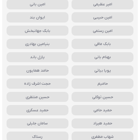
امیر عظیمی
امین بانی
امین حبیبی
ایوان بند
امین رستمی
بابک جهانبخش
بابک مافی
بنیامین بهادری
بهنام بانی
پازل باند
پویا بیاتی
حامد همایون
حامیم
حجت اشرف زاده
حسین توکلی
حسین منتظری
حمید حامی
حمید عسکری
حمید هیراد
سامان جلیلی
شهاب مظفری
رستاک