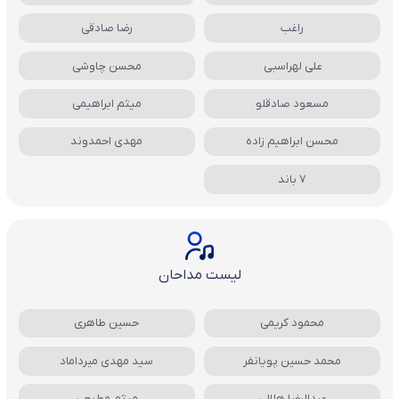
راغب
رضا صادقی
علی لهراسبی
محسن چاوشی
مسعود صادقلو
میثم ابراهیمی
محسن ابراهیم زاده
مهدی احمدوند
7 باند
لیست مداحان
محمود کریمی
حسین طاهری
محمد حسین پویانفر
سید مهدی میرداماد
عبدالرضا هلالی
میثم مطیعی