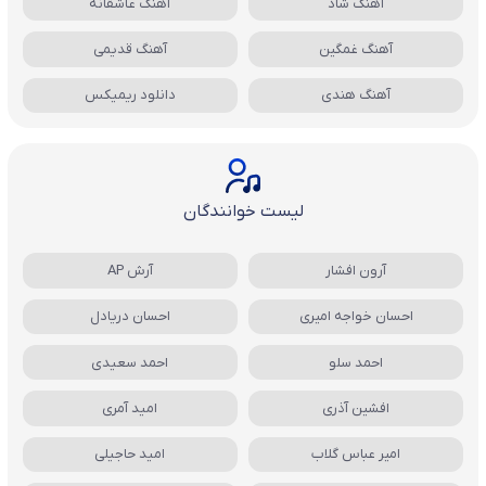
آهنگ شاد
آهنگ عاشقانه
آهنگ غمگین
آهنگ قدیمی
آهنگ هندی
دانلود ریمیکس
لیست خوانندگان
آرون افشار
آرش AP
احسان خواجه امیری
احسان دریادل
احمد سلو
احمد سعیدی
افشین آذری
امید آمری
امیر عباس گلاب
امید حاجیلی