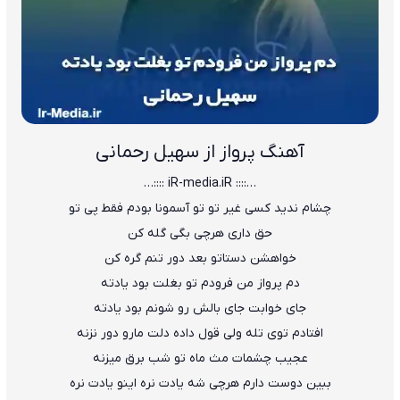
آهنگ پرواز از سهیل رحمانی
…:::: iR-media.iR ::::…
ﭼﺸﺎم ﻧﺪﻳﺪ ﻛﺴﻰ ﻏﻴﺮ ﺗﻮ ﺗﻮ آﺳﻤﻮﻧﺎ ﺑﻮدم ﻓﻘﻄ ﭘﻰ ﺗﻮ
ﺣﻖ داری ﻫﺮﭼﻰ ﺑﮕﻰ ﮔﻠﻪ ﻛﻦ
ﺧﻮاﻫﺸﻦ دﺳﺘﺎﺗﻮ ﺑﻌﺪ دور ﺗﻨﻢ ﮔﺮه ﻛﻦ
دم ﭘﺮواز ﻣﻦ ﻓﺮودم ﺗﻮ ﺑﻐﻠﺖ ﺑﻮد ﻳﺎدﺗﻪ
ﺟﺎی ﺧﻮاﺑﺖ ﺟﺎی ﺑﺎﻟﺶ رو ﺷﻮﻧﻢ ﺑﻮد ﻳﺎدﺗﻪ
اﻓﺘﺎدم ﺗﻮی ﺗﻠﻪ وﻟﻰ ﻗﻮل داده دﻟﺖ ﻣﺎرو دور ﻧﺰﻧﻪ
ﻋﺠﻴﺐ ﭼﺸﻤﺎت ﻣﺚ ﻣﺎه ﺗﻮ ﺷﺐ ﺑﺮق ﻣﻴﺰﻧﻪ
ﺑﺒﻴﻦ دوﺳﺖ دارم ﻫﺮﭼﻰ ﺷﻪ ﻳﺎدت ﻧﺮه اﻳﻨﻮ ﻳﺎدت ﻧﺮه