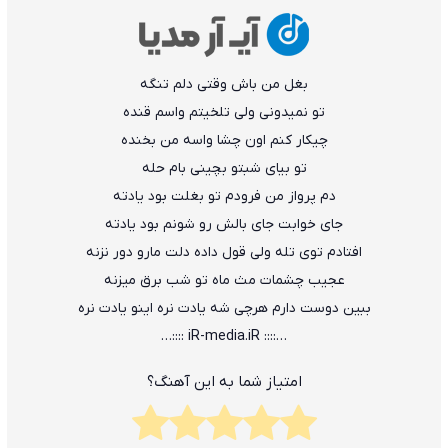
ﺑﻐﻞ ﻣﻦ ﺑﺎش وﻗﺘﻰ دﻟﻢ ﺗﻨﮕﻪ
ﺗﻮ ﻧﻤﻴﺪوﻧﻰ وﻟﻰ ﺗﻠﺨﻴﺘﻢ واﺳﻢ ﻗﻨﺪه
ﭼﻴﻜﺎر ﻛﻨﻢ اون ﭼﺸﺎ واﺳﻪ ﻣﻦ ﺑﺨﻨﺪه
ﺗﻮ ﺑﻴﺎی ﺷﺒﺘﻮ ﺑﭽﻴﻨﻰ ﺑﺎم ﺣﻠﻪ
دم ﭘﺮواز ﻣﻦ ﻓﺮودم ﺗﻮ ﺑﻐﻠﺖ ﺑﻮد ﻳﺎدﺗﻪ
ﺟﺎی ﺧﻮاﺑﺖ ﺟﺎی ﺑﺎﻟﺶ رو ﺷﻮﻧﻢ ﺑﻮد ﻳﺎدﺗﻪ
اﻓﺘﺎدم ﺗﻮی ﺗﻠﻪ وﻟﻰ ﻗﻮل داده دﻟﺖ ﻣﺎرو دور ﻧﺰﻧﻪ
ﻋﺠﻴﺐ ﭼﺸﻤﺎت ﻣﺚ ﻣﺎه ﺗﻮ ﺷﺐ ﺑﺮق ﻣﻴﺰﻧﻪ
ﺑﺒﻴﻦ دوﺳﺖ دارم ﻫﺮﭼﻰ ﺷﻪ ﻳﺎدت ﻧﺮه اﻳﻨﻮ ﻳﺎدت ﻧﺮه
…:::: iR-media.iR ::::…
امتیاز شما به این آهنگ؟