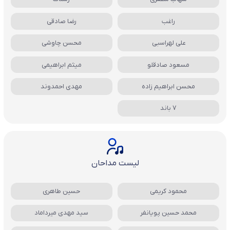
راغب
رضا صادقی
علی لهراسبی
محسن چاوشی
مسعود صادقلو
میثم ابراهیمی
محسن ابراهیم زاده
مهدی احمدوند
7 باند
لیست مداحان
محمود کریمی
حسین طاهری
محمد حسین پویانفر
سید مهدی میرداماد