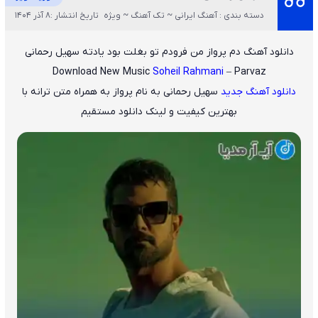
دسته بندی : آهنگ ایرانی ~ تک آهنگ ~ ویژه
تاریخ انتشار :8 آذر 1404
دانلود آهنگ دم پرواز من فرودم تو بغلت بود یادته سهیل رحمانی
Download New Music
Soheil Rahmani
– Parvaz
دانلود آهنگ جدید
سهیل رحمانی
به نام
ﭘﺮواز
به همراه متن ترانه با
بهترین کیفیت و لینک دانلود مستقیم