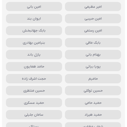
امیر عظیمی
امین بانی
امین حبیبی
ایوان بند
امین رستمی
بابک جهانبخش
بابک مافی
بنیامین بهادری
بهنام بانی
پازل باند
پویا بیاتی
حامد همایون
حامیم
حجت اشرف زاده
حسین توکلی
حسین منتظری
حمید حامی
حمید عسکری
حمید هیراد
سامان جلیلی
شهاب مظفری
رستاک