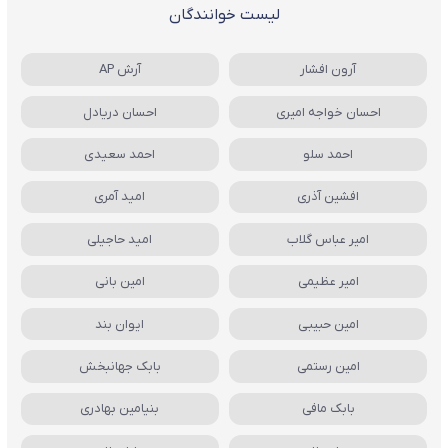
لیست خوانندگان
آرون افشار
آرش AP
احسان خواجه امیری
احسان دریادل
احمد سلو
احمد سعیدی
افشین آذری
امید آمری
امیر عباس گلاب
امید حاجیلی
امیر عظیمی
امین بانی
امین حبیبی
ایوان بند
امین رستمی
بابک جهانبخش
بابک مافی
بنیامین بهادری