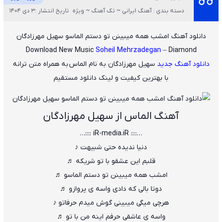
دسته بندی : آهنگ ایرانی ~ تک آهنگ ~ ویژه
تاریخ انتشار :3 دی 1404
دانلود آهنگ امشب همه میبینن تو دستم الماسو سهیل مهرزادگان
Download New Music
Soheil Mehrzadegan
– Diamond
دانلود آهنگ جدید
سهیل مهرزادگان
به نام
الماس
به همراه متن ترانه
با بهترین کیفیت و لینک دانلود مستقیم
آهنگ الماس از سهیل مهرزادگان
…:::: iR-media.iR ::::…
دنیا ندیده حتی شبیهت ♪
قلبم این عشقو با تو شریکه ♬
امشب همه میبینن تو دستم الماسو ♬
دوتا بالی که دادی واسه ی پروازو ♬
هرچی میگی میبینی گوش میدم حرفاتو ♪
واسه ی عاشقی حرفم اینه من با تو ♬