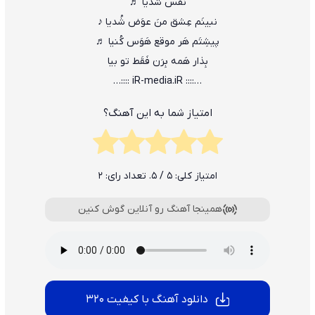
نفس شدیا ♬
نبینَم عِشق منَ عوَض شُدیا ♪
پیشِتَم هَر موقع هَوَس کُنیا ♬
بِذار هَمه بِرَن فَقَط تو بیا
…:::: iR-media.iR ::::…
امتیاز شما به این آهنگ؟
امتیاز کلی:
5
/ 5. تعداد رای:
2
همینجا آهنگ رو آنلاین گوش کنین
دانلود آهنگ با کیفیت 320