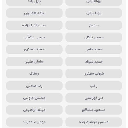
بهنام بانی
پازل باند
پویا بیاتی
حامد همایون
حامیم
حجت اشرف زاده
حسین توکلی
حسین منتظری
حمید حامی
حمید عسکری
حمید هیراد
سامان جلیلی
شهاب مظفری
رستاک
راغب
رضا صادقی
علی لهراسبی
محسن چاوشی
مسعود صادقلو
میثم ابراهیمی
محسن ابراهیم زاده
مهدی احمدوند