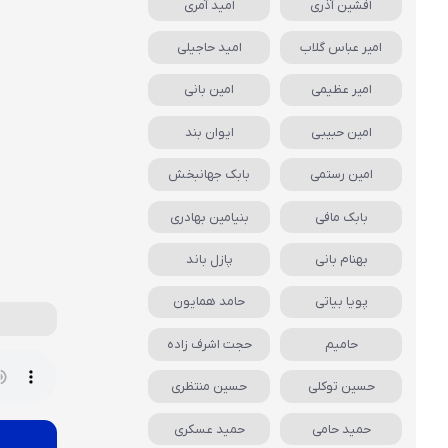
افشین آذری
امید آمری
امیر عباس گلاب
امید حاجیلی
امیر عظیمی
امین بانی
امین حبیبی
ایوان بند
امین رستمی
بابک جهانبخش
بابک مافی
بنیامین بهادری
بهنام بانی
پازل باند
پویا بیاتی
حامد همایون
حامیم
حجت اشرف زاده
حسین توکلی
حسین منتظری
حمید حامی
حمید عسکری