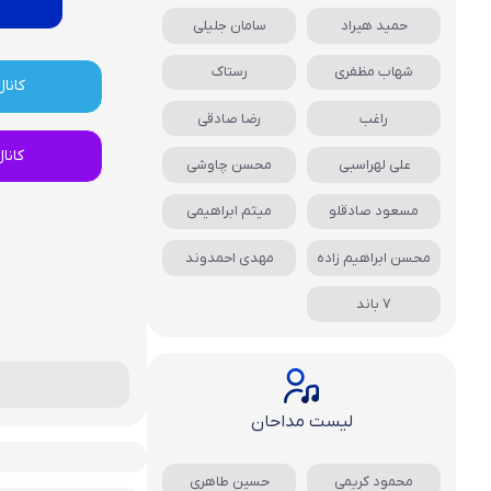
حمید هیراد
سامان جلیلی
شهاب مظفری
رستاک
کانال
راغب
رضا صادقی
کانا
علی لهراسبی
محسن چاوشی
مسعود صادقلو
میثم ابراهیمی
محسن ابراهیم زاده
مهدی احمدوند
7 باند
لیست مداحان
محمود کریمی
حسین طاهری