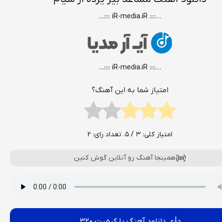
…:::: iR-media.iR ::::…
…:::: iR-media.iR ::::…
امتیاز شما به این آهنگ؟
امتیاز کلی:
3
/ 5. تعداد رای:
2
همینجا آهنگ رو آنلاین گوش کنین
دانلود آهنگ با کیفیت 320