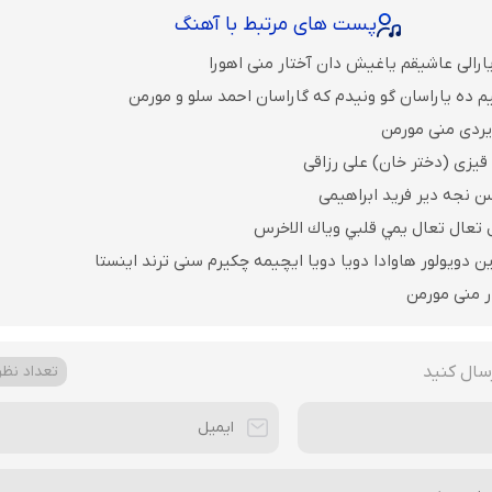
پست های مرتبط با آهنگ
ارالی عاشیقم یاغیش دان آختار منی اهورا
م ده یاراسان گو ونیدم که گاراسان احمد سلو و مورمن
یردی منی مورمن
قیزی (دختر خان) علی رزاقی
ن نجه دیر فرید ابراهیمی
 تعال تعال يمي قلبي وياك الاخرس
 دویولور هاوادا دویا دویا ایچیمه چکیرم سنی ترند اینستا
ر منی مورمن
سال کنید
تعداد نظرا