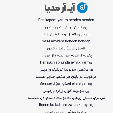
Ben kopamıyorum senden senden
بِن کوپام‌یوروم سِندَن سِندَن
من نمی‌توانم از تو جدا شوم، از تو
Nasıl ayrıldım benden benden
ناسیل آیریلدُم بَندَن بَندَن
چگونه از خودم جدا شدم؟ از خودم…
Her aşkın sonunda ayrılık varmış
هَر عاشقین سونوندا آیریلیک وارمیش
می‌گویند در پایان هر عشقی جدایی هست
Ben sevdiğim güzel ellere yarmış
بِن سِودییم گوزَل اِل‌لَرِه یارمیش
من برای دستان زیبایی که دوست داشتم، دل شکستم
Benim bu bahtım zaten karaymış
بِنیم بو باهتُم زاتِن کارایمیش