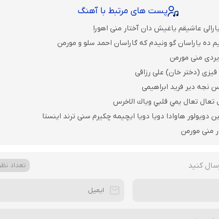
پست های مرتبط با آهنگ
ارالی عاشیقم یاغیش دان آختار منی اهورا
م ده یاراسان گو ونیدم که گاراسان احمد سلو و مورمن
یردی منی مورمن
قیزی (دختر خان) علی رزاقی
ن نجه دیر فرید ابراهیمی
 تعال تعال يمي قلبي وياك الاخرس
 دویولور هاوادا دویا دویا ایچیمه چکیرم سنی ترند اینستا
ر منی مورمن
سال کنید
تعداد نظرا