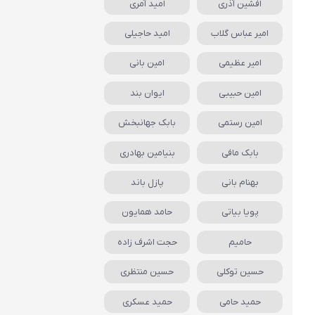
افشین آذری
امید آمری
امیر عباس گلاب
امید حاجیلی
امیر عظیمی
امین بانی
امین حبیبی
ایوان بند
امین رستمی
بابک جهانبخش
بابک مافی
بنیامین بهادری
بهنام بانی
پازل باند
پویا بیاتی
حامد همایون
حامیم
حجت اشرف زاده
حسین توکلی
حسین منتظری
حمید حامی
حمید عسکری