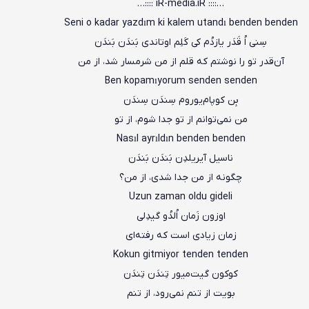
…:::: iR-media.iR ::::…
Seni o kadar yazdım ki kalem utandı benden benden
سِنی اُ قَدَر یازدُم کی کَلِم اوتاندی بَندَن بَندَن
آن‌قدر تو را نوشتم که قلم از من شرمسار شد، از من
Ben kopamıyorum senden senden
بِن کوپام‌یوروم سِندَن سِندَن
من نمی‌توانم از تو جدا شوم، از تو
Nasıl ayrıldın benden benden
ناسیل آیریلدِن بَندَن بَندَن
چگونه از من جدا شدی، از من؟
Uzun zaman oldu gideli
اوزون زَمان اُلدُو گیدِلی
زمان زیادی است که رفته‌ای
Kokun gitmiyor tenden tenden
کوکون گیت‌میور تِندَن تِندَن
بویت از تنم نمی‌رود، از تنم