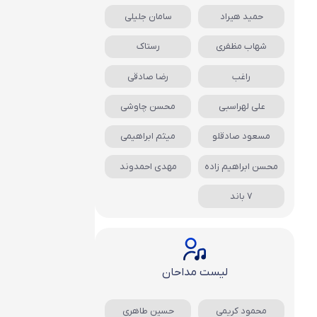
حمید هیراد
سامان جلیلی
شهاب مظفری
رستاک
راغب
رضا صادقی
علی لهراسبی
محسن چاوشی
مسعود صادقلو
میثم ابراهیمی
محسن ابراهیم زاده
مهدی احمدوند
7 باند
لیست مداحان
محمود کریمی
حسین طاهری