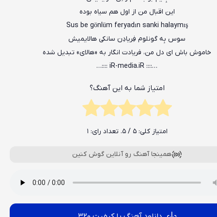
این اقبال من از اول هم سیاه بوده
Sus be gönlüm feryadın sanki halaymış
سوس بِه گونلوم فِریادِن سانکی هالایمیش
خاموش باش ای دل من، فریادت انگار به «هالای» تبدیل شده
…:::: iR-media.iR ::::…
امتیاز شما به این آهنگ؟
امتیاز کلی:
5
/ 5. تعداد رای:
1
همینجا آهنگ رو آنلاین گوش کنین
دانلود آهنگ با کیفیت 320