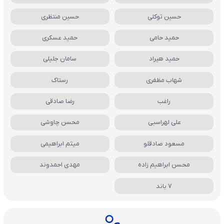
حسین توکلی
حسین منتظری
حمید حامی
حمید عسکری
حمید هیراد
سامان جلیلی
شهاب مظفری
رستاک
راغب
رضا صادقی
علی لهراسبی
محسن چاوشی
مسعود صادقلو
میثم ابراهیمی
محسن ابراهیم زاده
مهدی احمدوند
7 باند