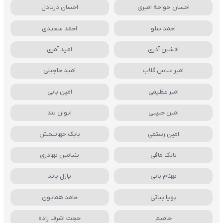
احسان خواجه امیری
احسان دریادل
احمد سلو
احمد سعیدی
افشین آذری
امید آمری
امیر عباس گلاب
امید حاجیلی
امیر عظیمی
امین بانی
امین حبیبی
ایوان بند
امین رستمی
بابک جهانبخش
بابک مافی
بنیامین بهادری
بهنام بانی
پازل باند
پویا بیاتی
حامد همایون
حامیم
حجت اشرف زاده