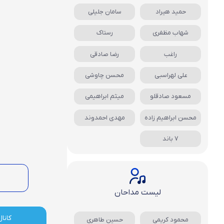
حمید هیراد
سامان جلیلی
شهاب مظفری
رستاک
راغب
رضا صادقی
علی لهراسبی
محسن چاوشی
مسعود صادقلو
میثم ابراهیمی
محسن ابراهیم زاده
مهدی احمدوند
7 باند
لیست مداحان
کانال
محمود کریمی
حسین طاهری