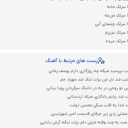
 سرلک خانه
 سرلک مزرعه
ا سرلک چشمای آبی
 سرلک عزیزم
 سرلک عیده
پست های مرتبط با آهنگ
ب بپرسید میگه چه روزگاری دارم یوسف زمانی
 شب شد دل من برات تنگ شد مهراد جم
 تو روحی در به در دلتنگ سرگردان پویا بیاتی
 شد برایم یادگاری میلاد اردستانی
ت خدا به قلب سنگی محسن دولت
مشتی زدی زیر حرفای قدیمت امیر شهرایینی
مت یه چند وقته خیلی دلم برات تنگه آرش بابایی