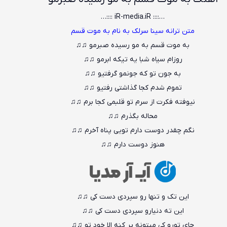
…:::: iR-media.iR ::::…
متن ترانه سینا سرلک به نام به موت قسم
به موت قسم به مو رسیده صبرمو ♫♫
روزام سیاه شبا یه تیکه ابرمو ♫♫
به جون تو که جونمو گرفتیو ♫♫
تموم شدم کجا گذاشتی رفتیو ♫♫
نیوفته فکرت از سرم تو قلبمی کجا برم ♫♫
محاله بگذرم ♫♫
نگم چقدر دوست دارم تویی پناه آخرم ♫♫
هنوز دوست دارم ♫♫
این تک و تنها رو سپردی دست کی ♫♫
این ته دنیارو سپردی دست کی ♫♫
جای تورو کی میتونه پر کنه الا خود تو ♫♫