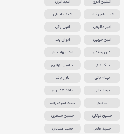
افشین آذری
امید آمری
امیر عباس گلاب
امید حاجیلی
امیر عظیمی
امین بانی
امین حبیبی
ایوان بند
امین رستمی
بابک جهانبخش
بابک مافی
بنیامین بهادری
بهنام بانی
پازل باند
پویا بیاتی
حامد همایون
حامیم
حجت اشرف زاده
حسین توکلی
حسین منتظری
حمید حامی
حمید عسکری