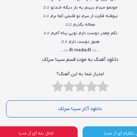
جونمو میدم ببینم یه بار دیگه خندتو ♫♫
نیوفته فکرت از سرم تو قلبمی کجا برم ♫♫
محاله بگذرم ♫♫
نگم چقدر دوست دارم تویی پناه آخرم ♫♫
هنوز دوست دارم ♫♫
…:::: iR-media.iR ::::…
دانلود آهنگ به موت قسم سینا سرلک
امتیاز شما به این آهنگ؟
دانلود آثار سینا سرلک
 تلگرام آی آر مدیا
کانال بله آی آر مدیا