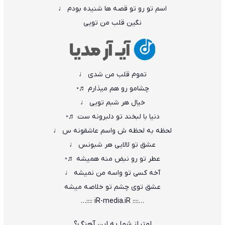
اسم تو رو تو قصه ها شنیده بودم ♩
نگین قلب من تویی
تموم قلب من شدی ♩
چشامو رو هم میذارم ♬◦
خیال هر شبم تویی ♩
دنیا با لبخند تو دلبرونه ست ♬◦
لحظه به لحظه ش واسم عاشقونه س ♩
عشق تو لالایی هر شبونس ♩
عطر تو رو نبض منه همیشه ♬◦
آخه کسی تو واسه من نمیشه ♩
عشق توی چشم تو خلاصه میشه
…:::: iR-media.iR ::::…
امتیاز شما به این آهنگ؟