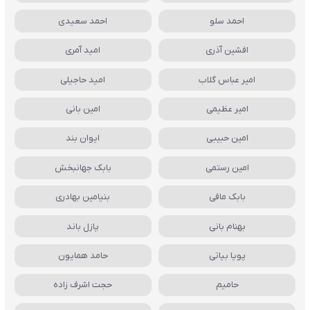
احمد سلو
احمد سعیدی
افشین آذری
امید آمری
امیر عباس گلاب
امید حاجیلی
امیر عظیمی
امین بانی
امین حبیبی
ایوان بند
امین رستمی
بابک جهانبخش
بابک مافی
بنیامین بهادری
بهنام بانی
پازل باند
پویا بیاتی
حامد همایون
حامیم
حجت اشرف زاده