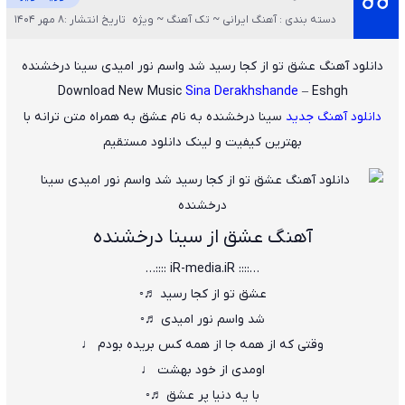
دسته بندی : آهنگ ایرانی ~ تک آهنگ ~ ویژه
تاریخ انتشار :8 مهر 1404
دانلود آهنگ عشق تو از کجا رسید شد واسم نور امیدی سینا درخشنده
Download New Music
Sina Derakhshande
– Eshgh
دانلود آهنگ جدید
سینا درخشنده
به نام
عشق
به همراه متن ترانه با
بهترین کیفیت و لینک دانلود مستقیم
آهنگ عشق از سینا درخشنده
…:::: iR-media.iR ::::…
عشق تو از کجا رسید ♬◦
شد واسم نور امیدی ♬◦
وقتی که از همه جا از همه کس بریده بودم ♩
اومدی از خود بهشت ♩
با یه دنیا پر عشق ♬◦