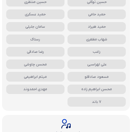
حسین توکلی
حسین منتظری
حمید حامی
حمید عسکری
حمید هیراد
سامان جلیلی
شهاب مظفری
رستاک
راغب
رضا صادقی
علی لهراسبی
محسن چاوشی
مسعود صادقلو
میثم ابراهیمی
محسن ابراهیم زاده
مهدی احمدوند
7 باند