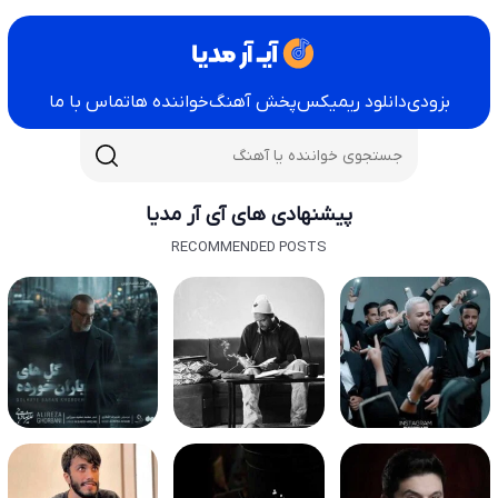
بزودی
دانلود ریمیکس
پخش آهنگ
خواننده ها
تماس با ما
پیشنهادی های آی آر مدیا
RECOMMENDED POSTS