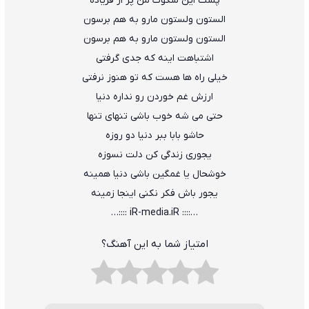
پشت این سکوت من پر از فریاده
الستون ولستون مارو به هم برسون
الستون ولستون مارو به هم برسون
اشتباهت اینه که جدی گرفتی
خیلی راه ها هست که تو هنوز نرفتی
ارزش غم خوردن رو نداره دنیا
حتی می شه خوب باشی تنهای تنها
حاشو بابا ببر دنیا دو روزه
یجوری زندگی کن دلت نسوزه
خوشحال یا غمگین باشی دنیا همینه
یجور باش فکر نکنی اینجا زمینه
…:::: iR-media.iR ::::…
امتیاز شما به این آهنگ؟