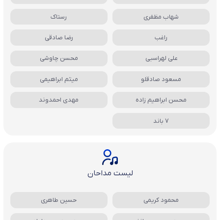
شهاب مظفری
رستاک
راغب
رضا صادقی
علی لهراسبی
محسن چاوشی
مسعود صادقلو
میثم ابراهیمی
محسن ابراهیم زاده
مهدی احمدوند
7 باند
لیست مداحان
محمود کریمی
حسین طاهری