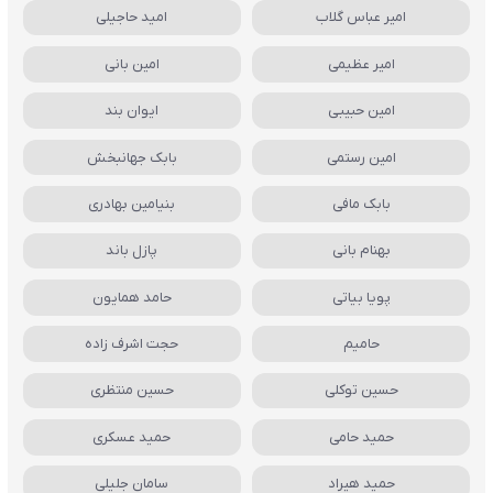
امیر عباس گلاب
امید حاجیلی
امیر عظیمی
امین بانی
امین حبیبی
ایوان بند
امین رستمی
بابک جهانبخش
بابک مافی
بنیامین بهادری
بهنام بانی
پازل باند
پویا بیاتی
حامد همایون
حامیم
حجت اشرف زاده
حسین توکلی
حسین منتظری
حمید حامی
حمید عسکری
حمید هیراد
سامان جلیلی