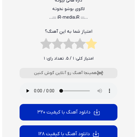
داره ﻫﺎﻟﻰ ﺑﭙﻮﺗﻪ
ﻟﺎﻛﻮی ﺑﻮﺷﻮ ﻧﺨﻮﺗﻪ
…:::: iR-media.iR ::::…
امتیاز شما به این آهنگ؟
امتیاز کلی:
1
/ 5. تعداد رای:
1
همینجا آهنگ رو آنلاین گوش کنین
دانلود آهنگ با کیفیت 320
دانلود آهنگ با کیفیت 128