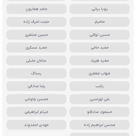
پویا بیاتی
حامد همایون
حامیم
حجت اشرف زاده
حسین توکلی
حسین منتظری
حمید حامی
حمید عسکری
حمید هیراد
سامان جلیلی
شهاب مظفری
رستاک
راغب
رضا صادقی
علی لهراسبی
محسن چاوشی
مسعود صادقلو
میثم ابراهیمی
محسن ابراهیم زاده
مهدی احمدوند