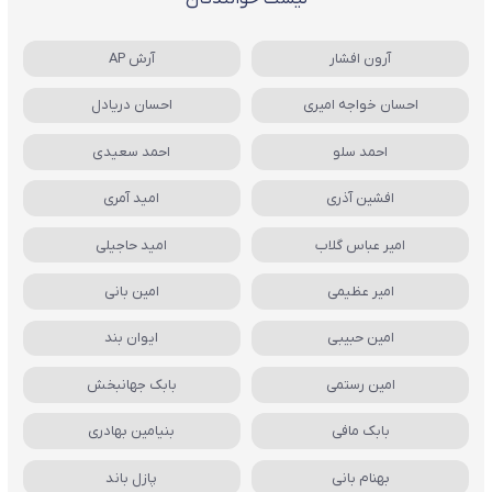
آرون افشار
آرش AP
احسان خواجه امیری
احسان دریادل
احمد سلو
احمد سعیدی
افشین آذری
امید آمری
امیر عباس گلاب
امید حاجیلی
امیر عظیمی
امین بانی
امین حبیبی
ایوان بند
امین رستمی
بابک جهانبخش
بابک مافی
بنیامین بهادری
بهنام بانی
پازل باند