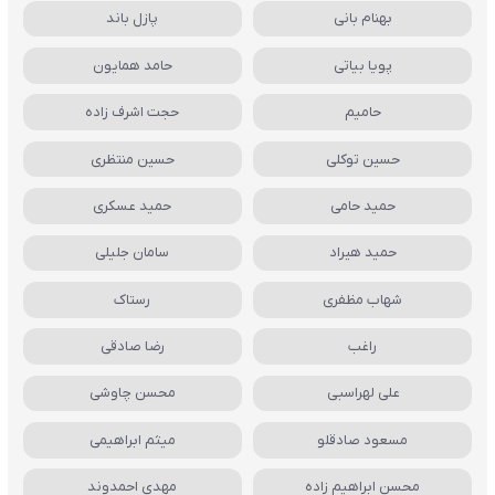
بهنام بانی
پازل باند
پویا بیاتی
حامد همایون
حامیم
حجت اشرف زاده
حسین توکلی
حسین منتظری
حمید حامی
حمید عسکری
حمید هیراد
سامان جلیلی
شهاب مظفری
رستاک
راغب
رضا صادقی
علی لهراسبی
محسن چاوشی
مسعود صادقلو
میثم ابراهیمی
محسن ابراهیم زاده
مهدی احمدوند