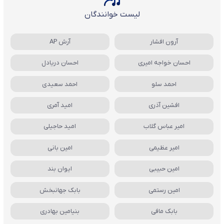
لیست خوانندگان
آرون افشار
آرش AP
احسان خواجه امیری
احسان دریادل
احمد سلو
احمد سعیدی
افشین آذری
امید آمری
امیر عباس گلاب
امید حاجیلی
امیر عظیمی
امین بانی
امین حبیبی
ایوان بند
امین رستمی
بابک جهانبخش
بابک مافی
بنیامین بهادری