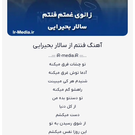
آهنگ فنتم از سالار بحیرایی
…:::: iR-media.iR ::::…
تو چشات فرق میکنه
آدﻣﺎ ﺗﻮش ﻏﺮق ﻣﻴﻜﻨﻪ
ﺷﻨﻴﺪم ﻫﺮ ﻛﻰ ﻣﻴﺒﻴﻨﺖ
راﻫﺸﻮ ﮔﻢ ﻣﻴﻜﻨﻪ
ﺗﻮ دﺳﺘﺘﻮ ﺑﺪه ﻣﻦ
از ﻛﻞ دﻧﻴﺎ
دﺳﺖ ﻣﻴﻜﺸﻢ
از ﺷﻮق رﺳﻴﺪن ﺑﻪ ﺗﻮ
اﻳﻦ روزا ﻧﻔﺲ ﻣﻴﻜﺸﻢ