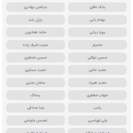
بابک مافی
بنیامین بهادری
بهنام بانی
پازل باند
پویا بیاتی
حامد همایون
حامیم
حجت اشرف زاده
حسین توکلی
حسین منتظری
حمید حامی
حمید عسکری
حمید هیراد
سامان جلیلی
شهاب مظفری
رستاک
راغب
رضا صادقی
علی لهراسبی
محسن چاوشی
مسعود صادقلو
میثم ابراهیمی