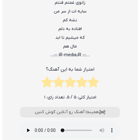
زانوی غمتم فنتم
ﺳﺎﻳﻪ ات از ﺳﺮ ﻣﻦ
ﻧﺸﻪ ﻛﻢ
اﻓﺘﺎده ﺑﻪ دﻟﻢ
ﻛﻪ ﻣﻴﺸﻴﻢ ﺗﺎ اﺑﺪ
ﻣﺎل ﻫﻢ
…:::: iR-media.iR ::::…
امتیاز شما به این آهنگ؟
امتیاز کلی:
5
/ 5. تعداد رای:
1
همینجا آهنگ رو آنلاین گوش کنین