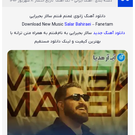
دسته بندی : آهنگ ایرانی ~ تک آهنگ
تاریخ انتشار :8 شهریور 1404
دانلود آهنگ زانوی غمتم فنتم سالار بحیرایی
Download New Music
Salar Bahiraei
– Fanetam
دانلود آهنگ جدید
سالار بحیرایی
به نام
فنتم
به همراه متن ترانه با
بهترین کیفیت و لینک دانلود مستقیم