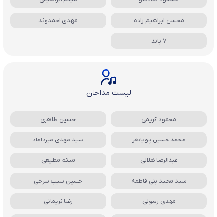
محسن ابراهیم زاده
مهدی احمدوند
7 باند
لیست مداحان
محمود کریمی
حسین طاهری
محمد حسین پویانفر
سید مهدی میرداماد
عبدالرضا هلالی
میثم مطیعی
سید مجید بنی فاطمه
حسین سیب سرخی
مهدی رسولی
رضا نریمانی