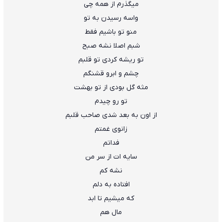
ﻣﻴﮕﺬرم از ﻫﻤﻪ ﭼﻰ
واﺳﻪ رﺳﻴﺪن ﺑﻪ ﺗﻮ
ﻣﻨﻮ ﺗﻮ ﺑﺎﺷﻴﻢ ﻓﻘﻄ
ﺷﺒﻢ اﺻﻠﺎ ﻧﺸﻪ ﺻﺒﺢ
ﺗﻮ رﻳﺸﻪ ﻛﺮدی ﺗﻮ ﻗﻠﺒﻢ
ﭼﺸﻢ و اﺑﺮو ﻗﺸﻨﮕﻢ
ﻣﺜﻪ ﮔﻞ ﺑﻮدی از ﺗﻮ ﺑﻬﺸﺖ
ﺗﻮ رو ﭼﻴﺪم
از اون ﺑﻪ ﺑﻌﺪ ﺷﺪی ﺻﺎﺣﺐ ﻗﻠﺒﻢ
زاﻧﻮی ﻏﻤﺘﻢ
ﻓﺪاﺗﻢ
ﺳﺎﻳﻪ ات از ﺳﺮ ﻣﻦ
ﻧﺸﻪ ﻛﻢ
اﻓﺘﺎده ﺑﻪ دﻟﻢ
ﻛﻪ ﻣﻴﺸﻴﻢ ﺗﺎ اﺑﺪ
ﻣﺎل ﻫﻢ