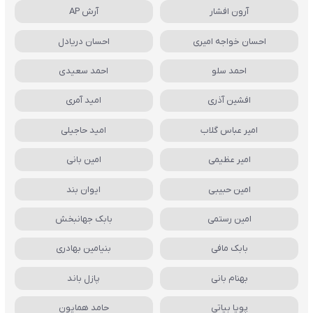
آرون افشار
آرش AP
احسان خواجه امیری
احسان دریادل
احمد سلو
احمد سعیدی
افشین آذری
امید آمری
امیر عباس گلاب
امید حاجیلی
امیر عظیمی
امین بانی
امین حبیبی
ایوان بند
امین رستمی
بابک جهانبخش
بابک مافی
بنیامین بهادری
بهنام بانی
پازل باند
پویا بیاتی
حامد همایون