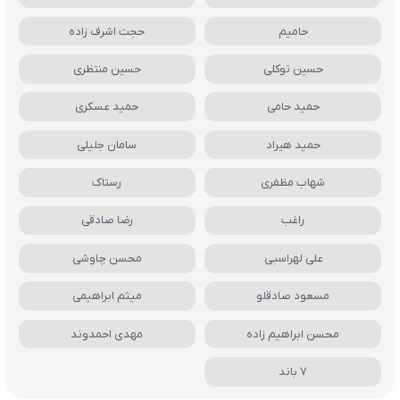
حامیم
حجت اشرف زاده
حسین توکلی
حسین منتظری
حمید حامی
حمید عسکری
حمید هیراد
سامان جلیلی
شهاب مظفری
رستاک
راغب
رضا صادقی
علی لهراسبی
محسن چاوشی
مسعود صادقلو
میثم ابراهیمی
محسن ابراهیم زاده
مهدی احمدوند
7 باند