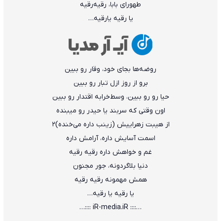
طهورای بابا، رقیه‌رقیه
یا رقیه یارقیه…
روضه‌ها بجای خود، وقار رو ببین
برو از روز ازل تبار رو ببین
حیا رو رو ببین، وسط‌خرابه اقتدار رو ببین
اون وقتی که سربند یا حیدر رو میبنده
از هیبت زهراییش (زینب داره می‌خنده)2
اسمت آسایش داره، آرامش داره
غم و خواهش داره رقیه رقیه
دنیا بلا‌گردونه، جور مجنون
همش مهمونه رقیه رقیه
یا رقیه یا رقیه…
…:::: iR-media.iR ::::…