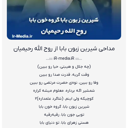
مداحی شیرین زبون بابا از روح الله رحیمیان
…:::: iR-media.iR ::::…
(چه جلال و هیبتی، حیا رو ببین)
وقت گریه، قدرت صدا رو ببین
وفا رو ببین، نوه‌ی حضرت مرتضی رو ببین
شمشیر اگه برداره، معلوم میشه کراره
کوچیکه ولی اینم، (شاگرد علمداره)2
شیرین زبون بابا، گروه خون بابا
تویی جون بابا، رقیه‌رقیه
هستی زهرای بابا، تو دنیای بابا