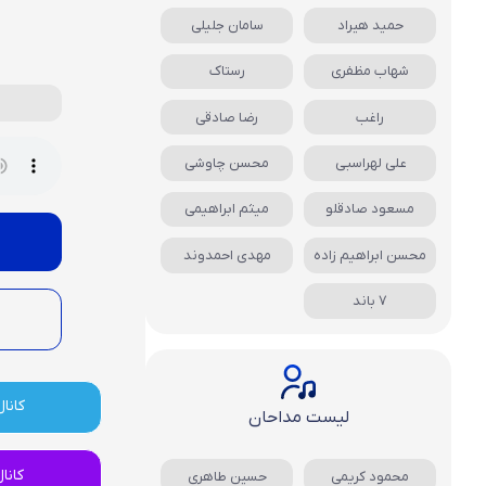
حمید هیراد
سامان جلیلی
شهاب مظفری
رستاک
راغب
رضا صادقی
علی لهراسبی
محسن چاوشی
مسعود صادقلو
میثم ابراهیمی
محسن ابراهیم زاده
مهدی احمدوند
7 باند
کانال
لیست مداحان
کانا
محمود کریمی
حسین طاهری