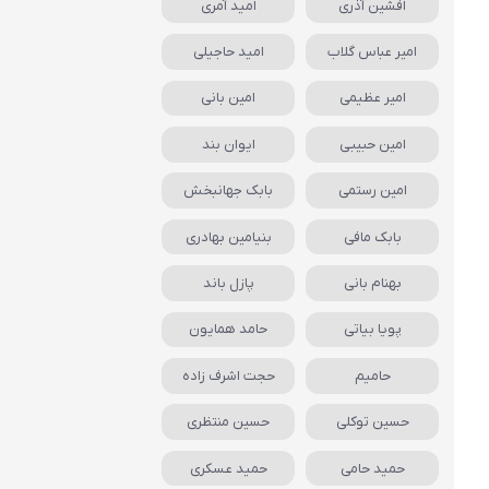
افشین آذری
امید آمری
امیر عباس گلاب
امید حاجیلی
امیر عظیمی
امین بانی
امین حبیبی
ایوان بند
امین رستمی
بابک جهانبخش
بابک مافی
بنیامین بهادری
بهنام بانی
پازل باند
پویا بیاتی
حامد همایون
حامیم
حجت اشرف زاده
حسین توکلی
حسین منتظری
حمید حامی
حمید عسکری