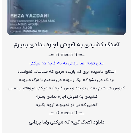
آهنگ کشیدی به آغوش اجازه ندادی بمیرم
…:::: iR-media.iR ::::…
متن ترانه رضا یزدانی به نام گریه که میکنی
اشکای ماسیده ابری که باریده مردی که صدساله نخوابیده
نزدیک من نشو که برگ ریزونه من ساعتم با مرگ میزونه
کابوس هر شبم بغض تو بود و بس گریه که میکنی میوفتم از نفس
کشیدی به آغوش اجازه ندادی بمیرم
کجایی که بی تو نمیتونم آروم بگیرم
…:::: iR-media.iR ::::…
دانلود آهنگ گریه که میکنی رضا یزدانی