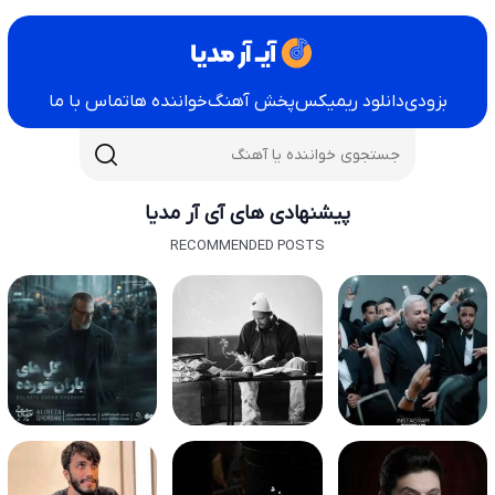
بزودی
دانلود ریمیکس
پخش آهنگ
خواننده ها
تماس با ما
پیشنهادی های آی آر مدیا
RECOMMENDED POSTS