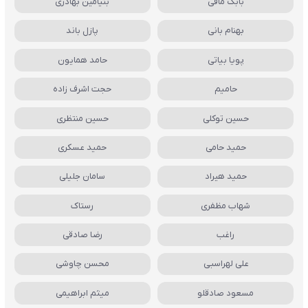
بابک مافی
بنیامین بهادری
بهنام بانی
پازل باند
پویا بیاتی
حامد همایون
حامیم
حجت اشرف زاده
حسین توکلی
حسین منتظری
حمید حامی
حمید عسکری
حمید هیراد
سامان جلیلی
شهاب مظفری
رستاک
راغب
رضا صادقی
علی لهراسبی
محسن چاوشی
مسعود صادقلو
میثم ابراهیمی