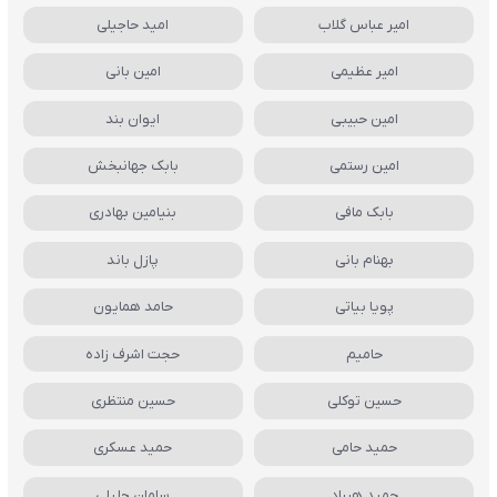
امیر عباس گلاب
امید حاجیلی
امیر عظیمی
امین بانی
امین حبیبی
ایوان بند
امین رستمی
بابک جهانبخش
بابک مافی
بنیامین بهادری
بهنام بانی
پازل باند
پویا بیاتی
حامد همایون
حامیم
حجت اشرف زاده
حسین توکلی
حسین منتظری
حمید حامی
حمید عسکری
حمید هیراد
سامان جلیلی