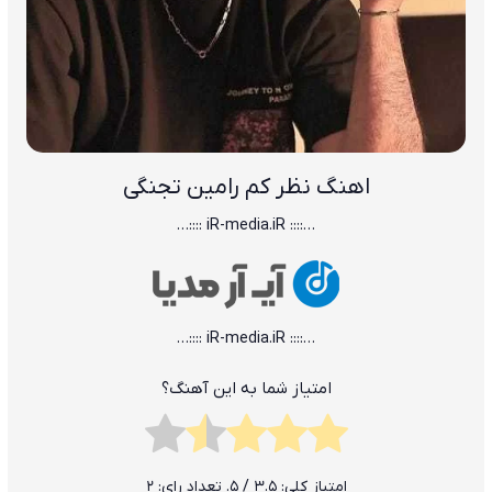
اهنگ نظر کم رامین تجنگی
…:::: iR-media.iR ::::…
…:::: iR-media.iR ::::…
امتیاز شما به این آهنگ؟
امتیاز کلی:
3.5
/ 5. تعداد رای:
2