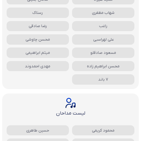
شهاب مظفری
رستاک
راغب
رضا صادقی
علی لهراسبی
محسن چاوشی
مسعود صادقلو
میثم ابراهیمی
محسن ابراهیم زاده
مهدی احمدوند
7 باند
لیست مداحان
محمود کریمی
حسین طاهری