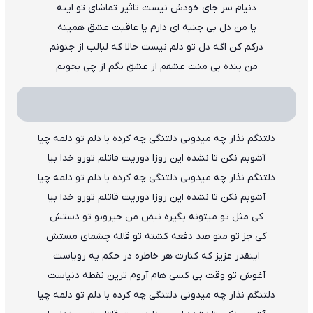
دﻧﻴﺎم ﺳﺮ ﺟﺎی ﺧﻮدش ﻧﻴﺴﺖ ﺗﺎﺛﻴﺮ ﺗﻤﺎﺷﺎی ﺗﻮ اﻳﻨﻪ
ﻳﺎ ﻣﻦ دل ﺑﻰ ﺟﻨﺒﻪ ای دارم ﻳﺎ ﻋﺎﻗﺒﺖ ﻋﺸﻖ ﻫﻤﻴﻨﻪ
درﻛﻢ ﻛﻦ اﮔﻪ دل ﺗﻮ دﻟﻢ ﻧﻴﺴﺖ ﺣﺎﻟﺎ ﻛﻪ ﻟﺒﺎﻟﺐ از ﺟﻨﻮﻧﻢ
ﻣﻦ ﺑﻨﺪه ﺑﻰ ﻣﻨﺖ ﻋﺸﻘﻢ از ﻋﺸﻖ ﻧﮕﻢ از ﭼﻰ ﺑﺨﻮﻧﻢ
دﻟﺘﻨﮕﻢ ﻧﺬار ﭼﻪ ﻣﻴﺪوﻧﻰ دﻟﺘﻨﮕﻰ ﭼﻪ ﻛﺮده ﺑﺎ دﻟﻢ ﺗﻮ دﻟﻤﻪ ﭼﻴﺎ
آﺷﻮﺑﻢ ﻧﻜﻦ ﺗﺎ ﻧﺸﺪه اﻳﻦ روزا دورﻳﺖ ﻗﺎﺗﻠﻢ ﺗﻮرو ﺧﺪا ﺑﻴﺎ
دﻟﺘﻨﮕﻢ ﻧﺬار ﭼﻪ ﻣﻴﺪوﻧﻰ دﻟﺘﻨﮕﻰ ﭼﻪ ﻛﺮده ﺑﺎ دﻟﻢ ﺗﻮ دﻟﻤﻪ ﭼﻴﺎ
آﺷﻮﺑﻢ ﻧﻜﻦ ﺗﺎ ﻧﺸﺪه اﻳﻦ روزا دورﻳﺖ ﻗﺎﺗﻠﻢ ﺗﻮرو ﺧﺪا ﺑﻴﺎ
ﻛﻰ ﻣﺜﻞ ﺗﻮ ﻣﻴﺘﻮﻧﻪ ﺑﮕﻴﺮه ﻧﺒﺾ ﻣﻦ ﺣﻴﺮوﻧﻮ ﺗﻮ دﺳﺘﺶ
ﻛﻰ ﺟﺰ ﺗﻮ ﻣﻨﻮ ﺻﺪ دﻓﻌﻪ ﻛﺸﺘﻪ ﺗﻮ ﻗﺎﻠﻪ ﭼﺸﻤﺎی ﻣﺴﺘﺶ
اﻳﻨﻘﺪر ﻋﺰﻳﺰ ﻛﻪ ﻛﻨﺎرت ﻫﺮ ﺧﺎﻃﺮه در ﺣﻜﻢ ﻳﻪ روﻳﺎﺳﺖ
آﻏﻮش ﺗﻮ وﻗﺖ ﺑﻰ ﻛﺴﻰ ﻫﺎم آروم ﺗﺮﻳﻦ ﻧﻘﻄﻪ دﻧﻴﺎﺳﺖ
دﻟﺘﻨﮕﻢ ﻧﺬار ﭼﻪ ﻣﻴﺪوﻧﻰ دﻟﺘﻨﮕﻰ ﭼﻪ ﻛﺮده ﺑﺎ دﻟﻢ ﺗﻮ دﻟﻤﻪ ﭼﻴﺎ