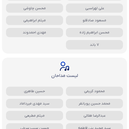
علی لهراسبی
محسن چاوشی
مسعود صادقلو
میثم ابراهیمی
محسن ابراهیم زاده
مهدی احمدوند
7 باند
لیست مداحان
محمود کریمی
حسین طاهری
محمد حسین پویانفر
سید مهدی میرداماد
عبدالرضا هلالی
میثم مطیعی
سید مجید بنی فاطمه
حسین سیب سرخی