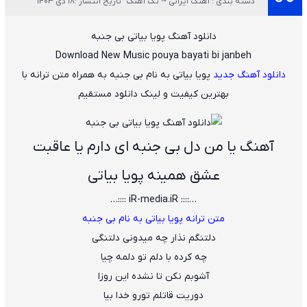
دسته بندی : آهنگ ایرانی ~ تک آهنگ
تاریخ انتشار :18 دی 1403
دانلود آهنگ پویا بیاتی بی جنبه
Download New Music
pouya bayati bi janbeh
دانلود آهنگ جدید
پویا بیاتی
به نام
بی جنبه
به همراه متن ترانه با
بهترین کیفیت و لینک دانلود مستقیم
آهنگ ﻳﺎ ﻣﻦ دل ﺑﻰ ﺟﻨﺒﻪ ای دارم ﻳﺎ ﻋﺎﻗﺒﺖ
ﻋﺸﻖ ﻫﻤﻴﻨﻪ پویا بیاتی
…:::: iR-media.iR ::::…
متن ترانه پویا بیاتی به نام بی جنبه
دﻟﺘﻨﮕﻢ ﻧﺬار ﭼﻪ ﻣﻴﺪوﻧﻰ دﻟﺘﻨﮕﻰ
ﭼﻪ ﻛﺮده ﺑﺎ دﻟﻢ ﺗﻮ دﻟﻤﻪ ﭼﻴﺎ
آﺷﻮﺑﻢ ﻧﻜﻦ ﺗﺎ ﻧﺸﺪه اﻳﻦ روزا
دورﻳﺖ ﻗﺎﺗﻠﻢ ﺗﻮرو ﺧﺪا ﺑﻴﺎ