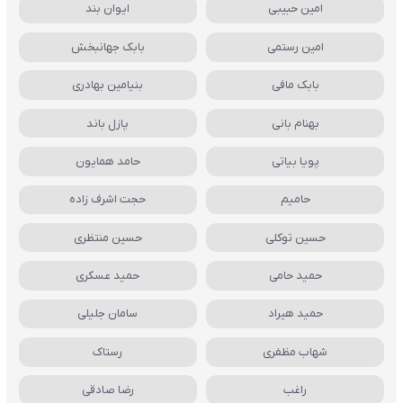
امین حبیبی
ایوان بند
امین رستمی
بابک جهانبخش
بابک مافی
بنیامین بهادری
بهنام بانی
پازل باند
پویا بیاتی
حامد همایون
حامیم
حجت اشرف زاده
حسین توکلی
حسین منتظری
حمید حامی
حمید عسکری
حمید هیراد
سامان جلیلی
شهاب مظفری
رستاک
راغب
رضا صادقی