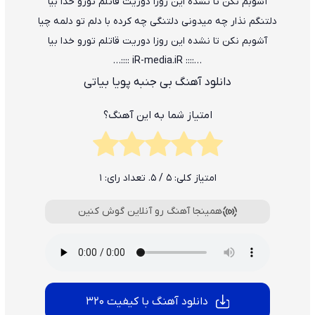
آﺷﻮﺑﻢ ﻧﻜﻦ ﺗﺎ ﻧﺸﺪه اﻳﻦ روزا دورﻳﺖ ﻗﺎﺗﻠﻢ ﺗﻮرو ﺧﺪا ﺑﻴﺎ
دﻟﺘﻨﮕﻢ ﻧﺬار ﭼﻪ ﻣﻴﺪوﻧﻰ دﻟﺘﻨﮕﻰ ﭼﻪ ﻛﺮده ﺑﺎ دﻟﻢ ﺗﻮ دﻟﻤﻪ ﭼﻴﺎ
آﺷﻮﺑﻢ ﻧﻜﻦ ﺗﺎ ﻧﺸﺪه اﻳﻦ روزا دورﻳﺖ ﻗﺎﺗﻠﻢ ﺗﻮرو ﺧﺪا ﺑﻴﺎ
…:::: iR-media.iR ::::…
دانلود آهنگ بی جنبه پویا بیاتی
امتیاز شما به این آهنگ؟
امتیاز کلی:
5
/ 5. تعداد رای:
1
همینجا آهنگ رو آنلاین گوش کنین
دانلود آهنگ با کیفیت 320