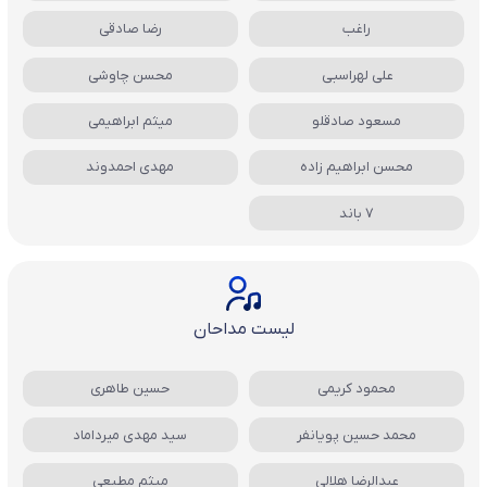
راغب
رضا صادقی
علی لهراسبی
محسن چاوشی
مسعود صادقلو
میثم ابراهیمی
محسن ابراهیم زاده
مهدی احمدوند
7 باند
لیست مداحان
محمود کریمی
حسین طاهری
محمد حسین پویانفر
سید مهدی میرداماد
عبدالرضا هلالی
میثم مطیعی