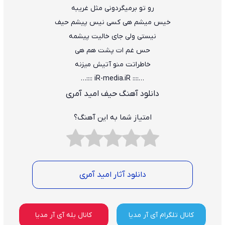
رو تو برمیگردونی مثل غریبه
خیس میشم هی کسی نیس پیشم حیف
نیستی ولی جای خالیت پیشمه
حس غم ات پشت هم هی
خاطراتت منو آتیش میزنه
…:::: iR-media.iR ::::…
دانلود آهنگ حیف امید آمری
امتیاز شما به این آهنگ؟
دانلود آثار امید آمری
کانال تلگرام آی آر مدیا
کانال بله آی آر مدیا