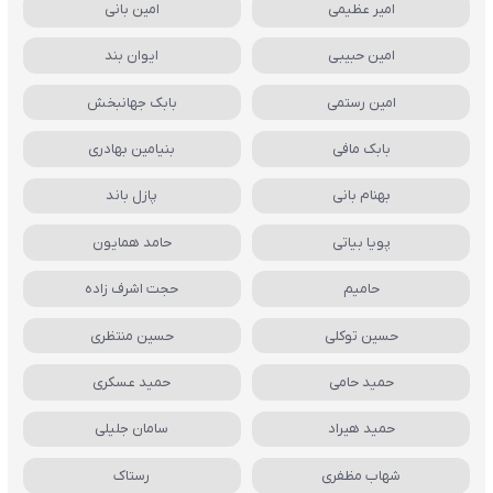
امیر عظیمی
امین بانی
امین حبیبی
ایوان بند
امین رستمی
بابک جهانبخش
بابک مافی
بنیامین بهادری
بهنام بانی
پازل باند
پویا بیاتی
حامد همایون
حامیم
حجت اشرف زاده
حسین توکلی
حسین منتظری
حمید حامی
حمید عسکری
حمید هیراد
سامان جلیلی
شهاب مظفری
رستاک