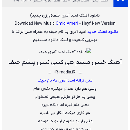
دسته بندی : آهنگ ایرانی ~ تک آهنگ
تاریخ انتشار :30 آبان 1402
دانلود آهنگ امید آمری حیف(ورژن جدید)
Download New Music
Omid Ameri
– Heyf New Version
دانلود آهنگ جدید
امید آمری
به نام
حیف
به همراه متن ترانه با
بهترین کیفیت و لینک دانلود مستقیم
آهنگ خیس میشم هی کسی نیس پیشم حیف
…:::: iR-media.iR ::::…
متن ترانه امید آمری به نام حیف
وقتی غم داره صدام میگیره نفس هام
یعنی به جز تو عزیزم هیچی نمیخوام
یعنی دلم گیره اما دیگه دیره
هر کاری میکنم انگار بی تاثیره
وقتی از تو داغونم از تو جا موندم
این همه غصه یهو از کجا اومد