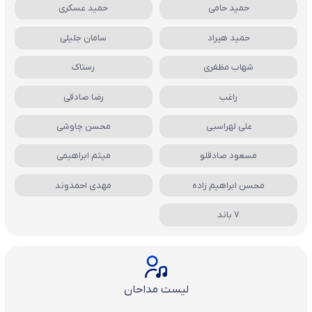
حمید حامی
حمید عسکری
حمید هیراد
سامان جلیلی
شهاب مظفری
رستاک
راغب
رضا صادقی
علی لهراسبی
محسن چاوشی
مسعود صادقلو
میثم ابراهیمی
محسن ابراهیم زاده
مهدی احمدوند
7 باند
لیست مداحان