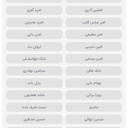
افشین آذری
امید آمری
امیر عباس گلاب
امید حاجیلی
امیر عظیمی
امین بانی
امین حبیبی
ایوان بند
امین رستمی
بابک جهانبخش
بابک مافی
بنیامین بهادری
بهنام بانی
پازل باند
پویا بیاتی
حامد همایون
حامیم
حجت اشرف زاده
حسین توکلی
حسین منتظری