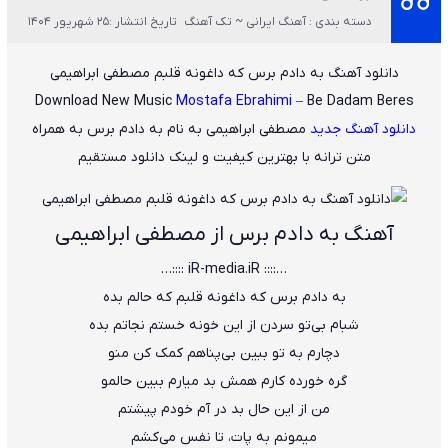
دسته بندی : آهنگ ایرانی ~ تک آهنگ
تاریخ انتشار :25 شهریور 1404
دانلود آهنگ به دادم برس که داغونه قلبم مصطفی ابراهیمی
Download New Music
Mostafa Ebrahimi
– Be Dadam Beres
دانلود آهنگ جدید
مصطفی ابراهیمی
به نام
به دادم برس
به همراه
متن ترانه با بهترین کیفیت و لینک دانلود مستقیم
آهنگ به دادم برس از مصطفی ابراهیمی
…:::: iR-media.iR ::::…
به دادم برس که داغونه قلبم که حالم بده
شبام بی‌تو سردن از این خونه خستم نجاتم بده
دچارم به تو ببین بی‌پناهم کمک کن منو
گره خورده کارم همش بد میارم ببین حالمو
من از این حال بد در آم خودم پیشتم
میمونم به پات، تا نفس می‌کشم