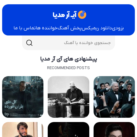
بزودی
دانلود ریمیکس
پخش آهنگ
خواننده ها
تماس با ما
پیشنهادی های آی آر مدیا
RECOMMENDED POSTS