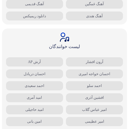
آهنگ غمگین
آهنگ قدیمی
آهنگ هندی
دانلود ریمیکس
لیست خوانندگان
آرون افشار
آرش AP
احسان خواجه امیری
احسان دریادل
احمد سلو
احمد سعیدی
افشین آذری
امید آمری
امیر عباس گلاب
امید حاجیلی
امیر عظیمی
امین بانی