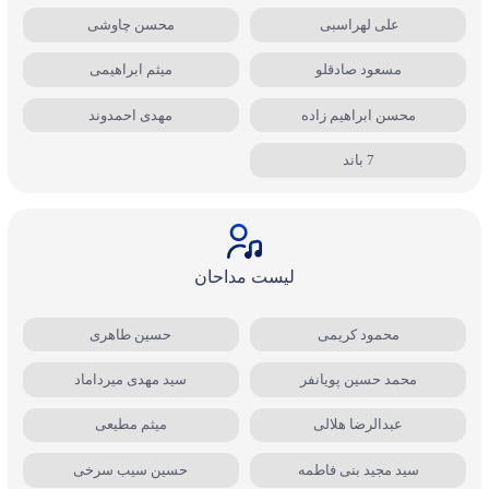
علی لهراسبی
محسن چاوشی
مسعود صادقلو
میثم ابراهیمی
محسن ابراهیم زاده
مهدی احمدوند
7 باند
لیست مداحان
محمود کریمی
حسین طاهری
محمد حسین پویانفر
سید مهدی میرداماد
عبدالرضا هلالی
میثم مطیعی
سید مجید بنی فاطمه
حسین سیب سرخی