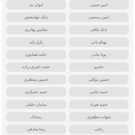
امین حبیبی
ایوان بند
امین رستمی
بابک جهانبخش
بابک مافی
بنیامین بهادری
بهنام بانی
پازل باند
پویا بیاتی
حامد همایون
حامیم
حجت اشرف زاده
حسین توکلی
حسین منتظری
حمید حامی
حمید عسکری
حمید هیراد
سامان جلیلی
شهاب مظفری
رستاک
راغب
رضا صادقی