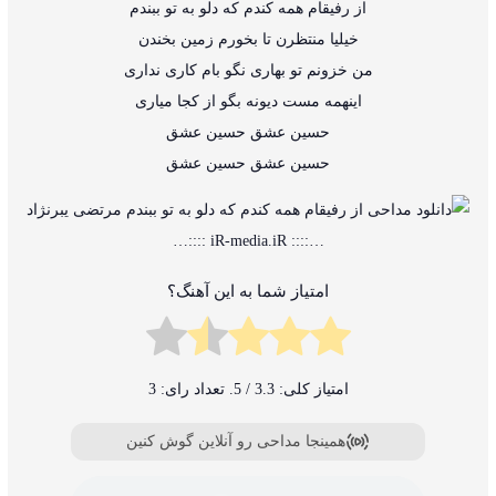
از رفیقام همه کندم که دلو به تو ببندم
خیلیا منتظرن تا بخورم زمین بخندن
من خزونم تو بهاری نگو بام کاری نداری
اینهمه مست دیونه بگو از کجا میاری
حسین عشق حسین عشق
حسین عشق حسین عشق
…:::: iR-media.iR ::::…
امتیاز شما به این آهنگ؟
امتیاز کلی:
3.3
/ 5. تعداد رای:
3
همینجا مداحی رو آنلاین گوش کنین