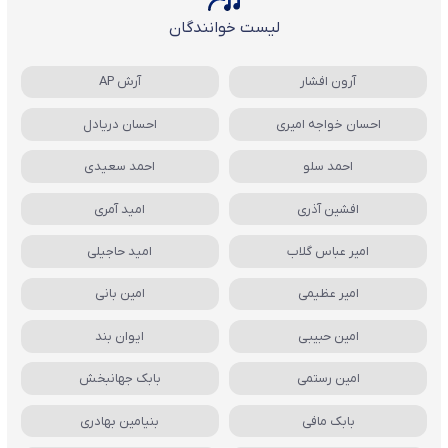
لیست خوانندگان
آرون افشار
آرش AP
احسان خواجه امیری
احسان دریادل
احمد سلو
احمد سعیدی
افشین آذری
امید آمری
امیر عباس گلاب
امید حاجیلی
امیر عظیمی
امین بانی
امین حبیبی
ایوان بند
امین رستمی
بابک جهانبخش
بابک مافی
بنیامین بهادری