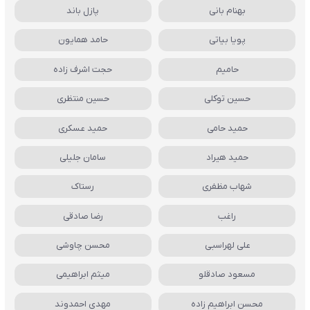
بهنام بانی
پازل باند
پویا بیاتی
حامد همایون
حامیم
حجت اشرف زاده
حسین توکلی
حسین منتظری
حمید حامی
حمید عسکری
حمید هیراد
سامان جلیلی
شهاب مظفری
رستاک
راغب
رضا صادقی
علی لهراسبی
محسن چاوشی
مسعود صادقلو
میثم ابراهیمی
محسن ابراهیم زاده
مهدی احمدوند