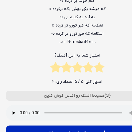
دلم خونه پر درده ♪◦
اگه میشه یکی بهش بگه برگرده ♫
نه آبه نه گلابم نی ♪◦
اشکامه که قبر تورو تر کرده ♫
اشکامه که قبر تورو تر کرده ♪◦
…:::: iR-media.iR ::::…
امتیاز شما به این آهنگ؟
امتیاز کلی:
5
/ 5. تعداد رای:
2
همینجا آهنگ رو آنلاین گوش کنین