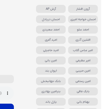
آرون افشار
آرش AP
احسان خواجه امیری
احسان دریادل
احمد سلو
احمد سعیدی
افشین آذری
امید آمری
امیر عباس گلاب
امید حاجیلی
امیر عظیمی
امین بانی
امین حبیبی
ایوان بند
امین رستمی
بابک جهانبخش
بابک مافی
بنیامین بهادری
بهنام بانی
پازل باند