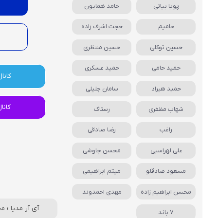
پویا بیاتی
حامد همایون
حامیم
حجت اشرف زاده
حسین توکلی
حسین منتظری
حمید حامی
حمید عسکری
کانال
حمید هیراد
سامان جلیلی
کانا
شهاب مظفری
رستاک
راغب
رضا صادقی
علی لهراسبی
محسن چاوشی
مسعود صادقلو
میثم ابراهیمی
محسن ابراهیم زاده
مهدی احمدوند
آی آر مدیا
›
مح
7 باند