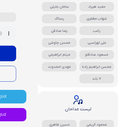
حمید هیراد
سامان جلیلی
شهاب مظفری
رستاک
راغب
رضا صادقی
علی لهراسبی
محسن چاوشی
مسعود صادقلو
میثم ابراهیمی
محسن ابراهیم زاده
مهدی احمدوند
7 باند
کانال
لیست مداحان
کانا
محمود کریمی
حسین طاهری