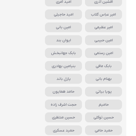
افشین آذری
امید آمری
امیر عباس گلاب
امید حاجیلی
امیر عظیمی
امین بانی
امین حبیبی
ایوان بند
امین رستمی
بابک جهانبخش
بابک مافی
بنیامین بهادری
بهنام بانی
پازل باند
پویا بیاتی
حامد همایون
حامیم
حجت اشرف زاده
حسین توکلی
حسین منتظری
حمید حامی
حمید عسکری