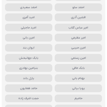
احمد سلو
احمد سعیدی
افشین آذری
امید آمری
امیر عباس گلاب
امید حاجیلی
امیر عظیمی
امین بانی
امین حبیبی
ایوان بند
امین رستمی
بابک جهانبخش
بابک مافی
بنیامین بهادری
بهنام بانی
پازل باند
پویا بیاتی
حامد همایون
حامیم
حجت اشرف زاده