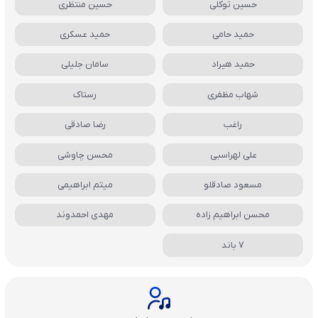
حسین توکلی
حسین منتظری
حمید حامی
حمید عسکری
حمید هیراد
سامان جلیلی
شهاب مظفری
رستاک
راغب
رضا صادقی
علی لهراسبی
محسن چاوشی
مسعود صادقلو
میثم ابراهیمی
محسن ابراهیم زاده
مهدی احمدوند
7 باند