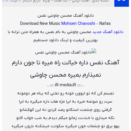
دسته بندی : آهنگ ایرانی ~ تک آهنگ ~ ویژه
تاریخ انتشار :7 مرداد 1404
دانلود آهنگ محسن چاوشی نفس
Download New Music
Mohsen Chavoshi
– Nafas
دانلود آهنگ جدید
محسن چاوشی
به نام
نفس
به همراه متن ترانه با
بهترین کیفیت و لینک دانلود مستقیم
آهنگ نفس داره خیالت راه میره تا جون دارم
نمیذارم بمیره محسن چاوشی
…:::: iR-media.iR ::::…
تجسم کن که تو ایوون خونه رو تختی که پناه هر دومونه
سرت رو شونمه خیره به ابرا مژه هات داره میگیره به ابرا
گرفتی روی چشمت استکانو رصد کردی ته این کهکشانو
نگه میداری با خندنت زمانو میگم دیدم یه شب خواب الانو
یهو برق تو چشمات جون میگیره سکوتت میشکنه بارون میگیره