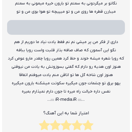
نگاتو بر میگردونی به سمتم تو بارون خیره میمونی به سمتم
میبارن قطره ها روی من و تو میپیچه تو هوا بوی من و تو
داری از فکر من پر میشی نم نم فقط یادت نیاد ما دوریم از هم
نگو این آسمون که صاف صافه بذار قلبت واست رویا ببافه
که رویا شعره میشه خوند و حظ کرد همین رویا چقدر مارو عوض کرد
هنوز اون هدیه رو دارم که گفتی بسوزونش به یادت من نیوفتی
هنوز اون شاخه گل ها تو اتاقن منم یادت میوفتم اتفاقا
یهو برق تو چشمات جون میگیره سکوتت میشکنه بارون میگیره
نفس داره خیالت راه میره تا جون دارم نمیذارم بمیره
…:::: iR-media.iR ::::…
امتیاز شما به این آهنگ؟