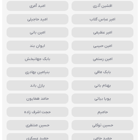
افشین آذری
امید آمری
امیر عباس گلاب
امید حاجیلی
امیر عظیمی
امین بانی
امین حبیبی
ایوان بند
امین رستمی
بابک جهانبخش
بابک مافی
بنیامین بهادری
بهنام بانی
پازل باند
پویا بیاتی
حامد همایون
حامیم
حجت اشرف زاده
حسین توکلی
حسین منتظری
حمید حامی
حمید عسکری