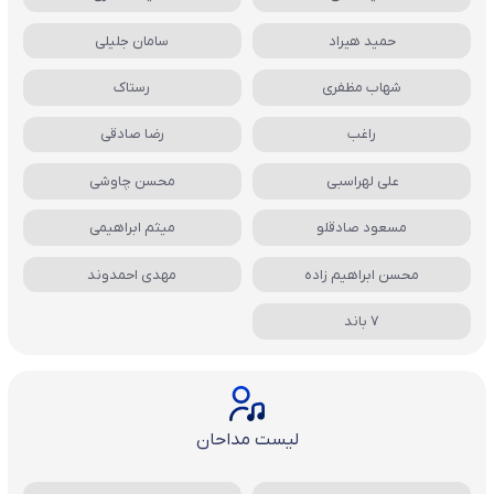
حمید هیراد
سامان جلیلی
شهاب مظفری
رستاک
راغب
رضا صادقی
علی لهراسبی
محسن چاوشی
مسعود صادقلو
میثم ابراهیمی
محسن ابراهیم زاده
مهدی احمدوند
7 باند
لیست مداحان