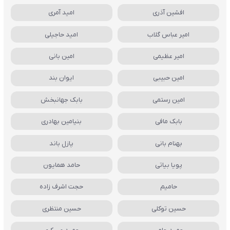
افشین آذری
امید آمری
امیر عباس گلاب
امید حاجیلی
امیر عظیمی
امین بانی
امین حبیبی
ایوان بند
امین رستمی
بابک جهانبخش
بابک مافی
بنیامین بهادری
بهنام بانی
پازل باند
پویا بیاتی
حامد همایون
حامیم
حجت اشرف زاده
حسین توکلی
حسین منتظری