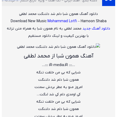
دسته بندی : آهنگ ایرانی ~ تک آهنگ ~ ویژه
تاریخ انتشار :17 خرداد 1405
دانلود آهنگ همون شبا دلم شد دلتنگت محمد لطفی
Download New Music
Mohammad Lotfi
– Hamoon Shaba
دانلود آهنگ جدید
محمد لطفی
به نام
همون شبا
به همراه متن ترانه
با بهترین کیفیت و لینک دانلود مستقیم
آهنگ همون شبا از محمد لطفی
…:::: iR-media.iR ::::…
شبایی که بی من خلقت تنگه
همون شبا دلم شد دلتنگت
امروز منو یه عطر بردش سمتت
کی اومدی دلم کی شد لنگت…
شبایی که بی من خلقت تنگه
همون شبا دلم شد دلتنگت
امروز منو یه عطر بردش سمتت