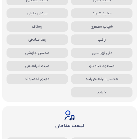
حمید حامی
حمید عسکری
حمید هیراد
سامان جلیلی
شهاب مظفری
رستاک
راغب
رضا صادقی
علی لهراسبی
محسن چاوشی
مسعود صادقلو
میثم ابراهیمی
محسن ابراهیم زاده
مهدی احمدوند
7 باند
لیست مداحان