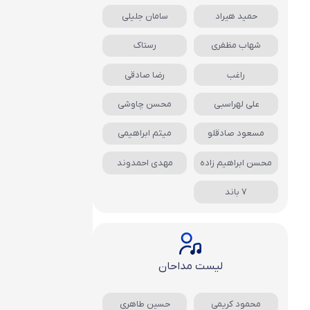
حمید هیراد
سامان جلیلی
شهاب مظفری
رستاک
راغب
رضا صادقی
علی لهراسبی
محسن چاوشی
مسعود صادقلو
میثم ابراهیمی
محسن ابراهیم زاده
مهدی احمدوند
7 باند
لیست مداحان
محمود کریمی
حسین طاهری