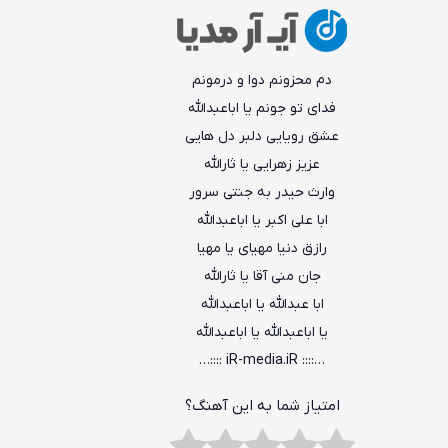
دم محزونم دوا و درمونم
فدای تو جونم یا اباعبدالله
عشق رویایی دلبر دل هایی
عزیز زهرایی یا ثارالله
وارث حیدر به جنتی سرور
ابا علی اکبر یا اباعبدالله
رازق دنیا مهیای یا مهیا
جان منی آقا یا ثارالله
ابا عبدالله یا اباعبدالله
یا اباعبدالله یا اباعبدالله
…:::: iR-media.iR ::::…
امتیاز شما به این آهنگ؟