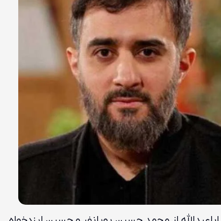
باعبدالله از محمد حسین پویانفر و حسین ایزدخواه