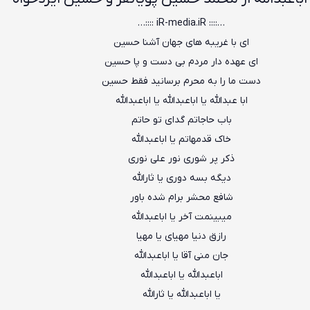
…:::: iR-media.iR ::::…
ای با غریبه های جهان آشنا حسین
ای عهده دار مردم بی دست و پا حسین
دست ما را به محرم برسانید فقط حسین
ابا عبدالله یا اباعبدالله یا اباعبدالله
باب حاجاتم گدای تو حاتم
خاک قدمهاتم یا اباعبدالله
ذکر پر شوری نور علی نوری
دیگه بسه دوری یا ثارالله
شافع محشر برام شده باور
میبینمت آخر یا اباعبدالله
رازق دنیا مهیای یا مهیا
جان منی آقا یا اباعبدالله
اباعبدالله یا اباعبدالله
یا اباعبدالله یا ثارالله