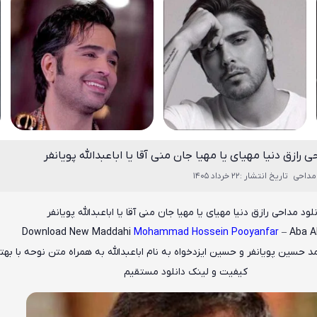
ی رازق دنیا مهیای یا مهیا جان منی آقا یا اباعبدالله پویانفر
مداحی
تاریخ انتشار :22 خرداد 1405
نلود مداحی رازق دنیا مهیای یا مهیا جان منی آقا یا اباعبدالله پویانفر
Download New Maddahi
Mohammad Hossein Pooyanfar
– Aba A
د حسین پویانفر و حسین ایزدخواه
به نام
اباعبدالله
به همراه متن نوحه با بهت
کیفیت و لینک دانلود مستقیم