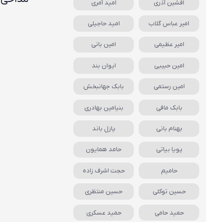
افشین آذری
امید آمری
امیر عباس گلاب
امید حاجیلی
امیر عظیمی
امین بانی
امین حبیبی
ایوان بند
امین رستمی
بابک جهانبخش
بابک مافی
بنیامین بهادری
بهنام بانی
پازل باند
پویا بیاتی
حامد همایون
حامیم
حجت اشرف زاده
حسین توکلی
حسین منتظری
حمید حامی
حمید عسکری