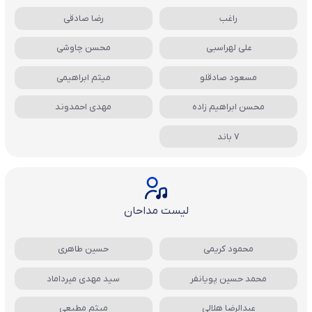
راغب
رضا صادقی
علی لهراسبی
محسن چاوشی
مسعود صادقلو
میثم ابراهیمی
محسن ابراهیم زاده
مهدی احمدوند
7 باند
لیست مداحان
محمود کریمی
حسین طاهری
محمد حسین پویانفر
سید مهدی میرداماد
عبدالرضا هلالی
میثم مطیعی