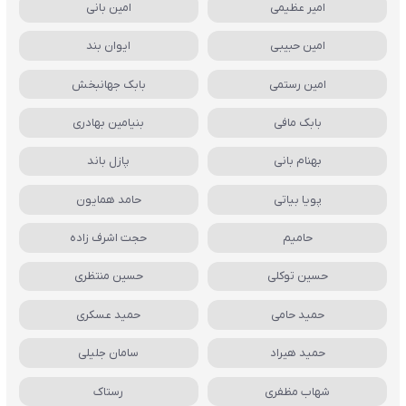
امیر عظیمی
امین بانی
امین حبیبی
ایوان بند
امین رستمی
بابک جهانبخش
بابک مافی
بنیامین بهادری
بهنام بانی
پازل باند
پویا بیاتی
حامد همایون
حامیم
حجت اشرف زاده
حسین توکلی
حسین منتظری
حمید حامی
حمید عسکری
حمید هیراد
سامان جلیلی
شهاب مظفری
رستاک