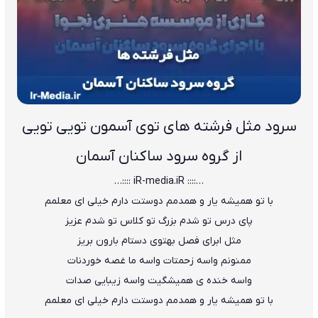
سرود ﻣﺜﻞ ﻓﺮﺷﺘﻪ ﻫﺎی ﺗﻮی آﺳﻤﻮن ﺗﻮﻳﻰ ﺗﻮﻳﻰ
از گروه سرود ساکنان آسمان
…:::: iR-media.iR ::::…
ﺑﺎ ﺗﻮ ﻫﻤﻴﺸﻪ ﻳﺎر و ﻫﻤﺪﻣﻢ دوﺳﺘﺖ دارم ﺧﻴﻠﻰ ای ﻣﻌﻠﻤﻢ
ﭘﺎی درس ﺗﻮ ﺷﺪم ﺑﺰرگ ﺗﻮ ﻛﻠﺎس ﺗﻮ ﺷﺪم ﻋﺰﻳﺰ
ﻣﺜﻞ اﺑﺮای ﻓﺼﻞ ﺑﻬﺘﻮی دﺳﺘﺎم ﺑﺎرون ﺑﺮﻳﺰ
ﻣﻤﻨﻮﻧﻢ واﺳﻪ زﺣﻤﺘﺎت واﺳﻪ ﻣﺎ ﻏﺼﻪ ﺧﻮردﻧﺎت
واﺳﻪ ﺧﻨﺪه ی ﻫﻤﻴﺸﮕﻴﺖ واﺳﻪ زﻳﺒﺎﻳﻰ ﺻﺪات
ﺑﺎ ﺗﻮ ﻫﻤﻴﺸﻪ ﻳﺎر و ﻫﻤﺪﻣﻢ دوﺳﺘﺖ دارم ﺧﻴﻠﻰ ای ﻣﻌﻠﻤﻢ