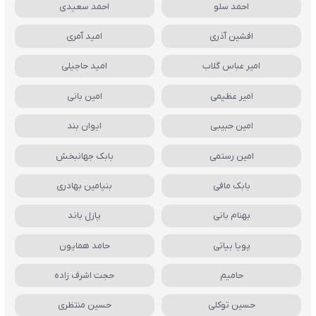
احمد سلو
احمد سعیدی
افشین آذری
امید آمری
امیر عباس گلاب
امید حاجیلی
امیر عظیمی
امین بانی
امین حبیبی
ایوان بند
امین رستمی
بابک جهانبخش
بابک مافی
بنیامین بهادری
بهنام بانی
پازل باند
پویا بیاتی
حامد همایون
حامیم
حجت اشرف زاده
حسین توکلی
حسین منتظری