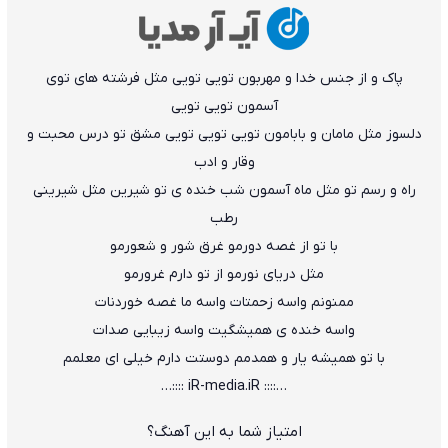
ﭘﺎک و از ﺟﻨﺲ ﺧﺪا و ﻣﻬﺮﺑﻮن ﺗﻮﻳﻰ ﺗﻮﻳﻰ ﻣﺜﻞ ﻓﺮﺷﺘﻪ ﻫﺎی ﺗﻮی
آﺳﻤﻮن ﺗﻮﻳﻰ ﺗﻮﻳﻰ
دﻟﺴﻮز ﻣﺜﻞ ﻣﺎﻣﺎن و ﺑﺎﺑﺎﻣﻮن ﺗﻮﻳﻰ ﺗﻮﻳﻰ ﺗﻮﻳﻰ ﻣﺸﻖ ﺗﻮ درس ﻣﺤﺒﺖ و
وﻗﺎر و ادب
راه و رﺳﻢ ﺗﻮ ﻣﺜﻞ ﻣﺎه آﺳﻤﻮن ﺷﺐ ﺧﻨﺪه ی ﺗﻮ ﺷﻴﺮﻳﻦ ﻣﺜﻞ ﺷﻴﺮﻳﻨﻰ
رﻃﺐ
ﺑﺎ ﺗﻮ از ﻏﺼﻪ دورﻣﻮ ﻏﺮق ﺷﻮر و ﺷﻌﻮرﻣﻮ
ﻣﺜﻞ درﻳﺎی ﻧﻮرﻣﻮ از ﺗﻮ دارم ﻏﺮورﻣﻮ
ﻣﻤﻨﻮﻧﻢ واﺳﻪ زﺣﻤﺘﺎت واﺳﻪ ﻣﺎ ﻏﺼﻪ ﺧﻮردﻧﺎت
واﺳﻪ ﺧﻨﺪه ی ﻫﻤﻴﺸﮕﻴﺖ واﺳﻪ زﻳﺒﺎﻳﻰ ﺻﺪات
ﺑﺎ ﺗﻮ ﻫﻤﻴﺸﻪ ﻳﺎر و ﻫﻤﺪﻣﻢ دوﺳﺘﺖ دارم ﺧﻴﻠﻰ ای ﻣﻌﻠﻤﻢ
…:::: iR-media.iR ::::…
امتیاز شما به این آهنگ؟