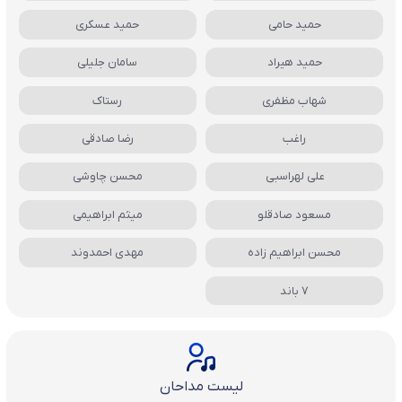
حمید حامی
حمید عسکری
حمید هیراد
سامان جلیلی
شهاب مظفری
رستاک
راغب
رضا صادقی
علی لهراسبی
محسن چاوشی
مسعود صادقلو
میثم ابراهیمی
محسن ابراهیم زاده
مهدی احمدوند
7 باند
لیست مداحان