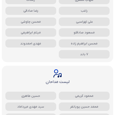
راغب
رضا صادقی
علی لهراسبی
محسن چاوشی
مسعود صادقلو
میثم ابراهیمی
محسن ابراهیم زاده
مهدی احمدوند
7 باند
لیست مداحان
محمود کریمی
حسین طاهری
محمد حسین پویانفر
سید مهدی میرداماد