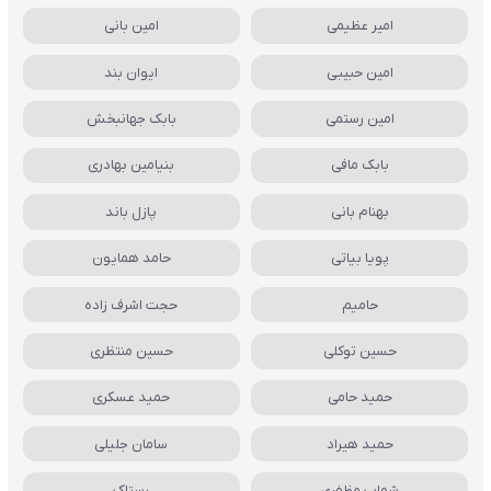
امیر عظیمی
امین بانی
امین حبیبی
ایوان بند
امین رستمی
بابک جهانبخش
بابک مافی
بنیامین بهادری
بهنام بانی
پازل باند
پویا بیاتی
حامد همایون
حامیم
حجت اشرف زاده
حسین توکلی
حسین منتظری
حمید حامی
حمید عسکری
حمید هیراد
سامان جلیلی
شهاب مظفری
رستاک