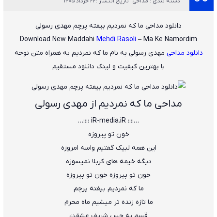
دسته بندی : مداحی
تاریخ انتشار :22 خرداد 1405
دانلود مداحی ما که نمردیم بیفته پرچم مهدی رسولی
Download New Maddahi
Mehdi Rasoli
– Ma Ke Namordim
دانلود مداحی
مهدی رسولی
به نام
ما که نمردیم
به همراه متن نوحه
با بهترین کیفیت و لینک دانلود مستقیم
مداحی ما که نمردیم از مهدی رسولی
…:::: iR-media.iR ::::…
خون تو پیروزه
این همه لبیک گفتیم واسه امروزه
دیگه خیمه های کربلا نمیسوزه
خون تو پیروزه خون تو پیروزه
ما که نمردیم بیفته پرچم
ما تازه زنده تر میشیم ماه محرم
قسم به حس شریف عشقت