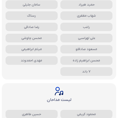
حمید هیراد
سامان جلیلی
شهاب مظفری
رستاک
راغب
رضا صادقی
علی لهراسبی
محسن چاوشی
مسعود صادقلو
میثم ابراهیمی
محسن ابراهیم زاده
مهدی احمدوند
7 باند
لیست مداحان
محمود کریمی
حسین طاهری