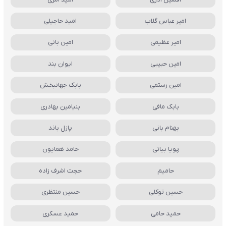
امیر عباس گلاب
امید حاجیلی
امیر عظیمی
امین بانی
امین حبیبی
ایوان بند
امین رستمی
بابک جهانبخش
بابک مافی
بنیامین بهادری
بهنام بانی
پازل باند
پویا بیاتی
حامد همایون
حامیم
حجت اشرف زاده
حسین توکلی
حسین منتظری
حمید حامی
حمید عسکری