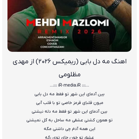
اهنگ مه دل بابی (ریمیکس 2026) از مهدی
مظلومی
…:::: iR-media.iR ::::…
بین آدمای این شهر تو فقط مه دل بابی
میون قلبای قرمز خاصی تو با قلب آبی
بین آدمای این شهر تو فقط مه دله نیشتی
تو همون کشتی عشقی مه ساحل به گل نمیشتی
این همه آدم چی داشتی مگه
عشق تو خونِ جای توی رگه