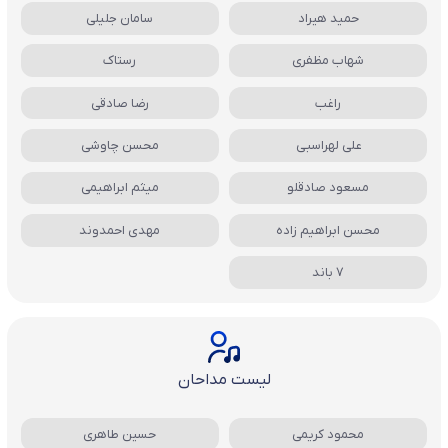
حمید هیراد
سامان جلیلی
شهاب مظفری
رستاک
راغب
رضا صادقی
علی لهراسبی
محسن چاوشی
مسعود صادقلو
میثم ابراهیمی
محسن ابراهیم زاده
مهدی احمدوند
7 باند
لیست مداحان
محمود کریمی
حسین طاهری