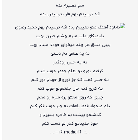
منو تغییرم بده
اگه ترسیدم بهم فاز نترسیدن بده
تانزدیکای دلت میرم چشام خیرن بهت
ببین عشق هر چقد میخوای خودم میدم بهت
نه یه عشق دم دستی
نه یه حس زودگذر
گرفتم تورو تو بغلم چقدر خوب شدم
یه حسی گفت که جز تورو از خودم دور کنم
یه کاری کنم حال جفتمونو خوب کنم
چیزی که روی مختو بره میره رو مخم
دلم میخواد فقط باهات به چیز خوب فکر کنم
گذشتمو پیشت به خاطره بسپرم و
خودِ جدیدمو کنار تو تست کنم
…:::: iR-media.iR ::::…