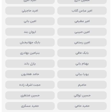
افشین آذری
امید آمری
امیر عباس گلاب
امید حاجیلی
امیر عظیمی
امین بانی
امین حبیبی
ایوان بند
امین رستمی
بابک جهانبخش
بابک مافی
بنیامین بهادری
بهنام بانی
پازل باند
پویا بیاتی
حامد همایون
حامیم
حجت اشرف زاده
حسین توکلی
حسین منتظری
حمید حامی
حمید عسکری