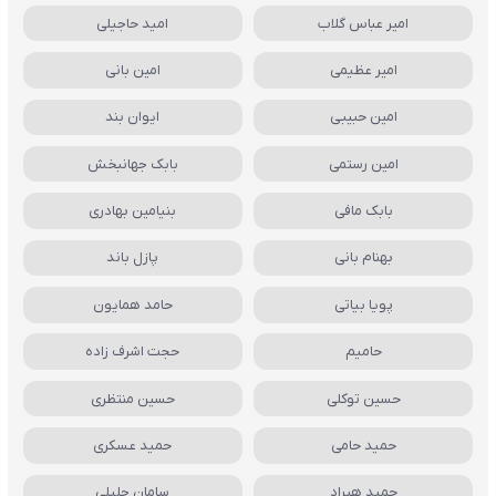
امیر عباس گلاب
امید حاجیلی
امیر عظیمی
امین بانی
امین حبیبی
ایوان بند
امین رستمی
بابک جهانبخش
بابک مافی
بنیامین بهادری
بهنام بانی
پازل باند
پویا بیاتی
حامد همایون
حامیم
حجت اشرف زاده
حسین توکلی
حسین منتظری
حمید حامی
حمید عسکری
حمید هیراد
سامان جلیلی