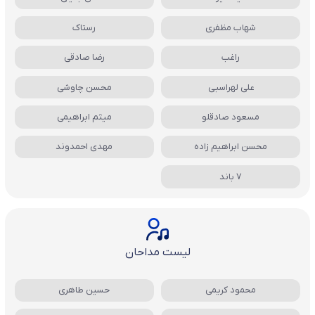
شهاب مظفری
رستاک
راغب
رضا صادقی
علی لهراسبی
محسن چاوشی
مسعود صادقلو
میثم ابراهیمی
محسن ابراهیم زاده
مهدی احمدوند
7 باند
لیست مداحان
محمود کریمی
حسین طاهری