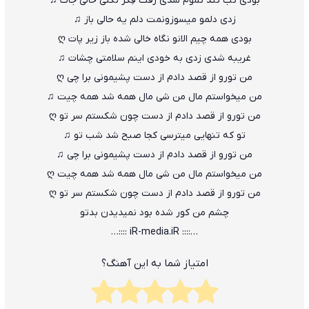
بودی تَب تُند تَموم شُدی رَفت فِکر نَکنی خالی جات ♫
زدی دلمو میسوزونمت دلم یه حالی باز ♫
بودی همه چیم الانو نگاه خالی شده باز زیر پات ღ
غریبه شدی زدی به خودی اینم سلامتی چشات ♫
من تورو از قصد دادم از دست پشیمونی برا چی ღ
من میخواستم مال من شی مال همه شد همه چیت ♫
من تورو از قصد دادم از دست چون شکستم سر تو ღ
تو که تنهایی میترسی کجا صبح شد شب تو ♫
من تورو از قصد دادم از دست پشیمونی برا چی ♫
من میخواستم مال من شی مال همه شد همه چیت ღ
من تورو از قصد دادم از دست چون شکستم سر تو ღ
چشم من کور شده بود نمیدیدن بدتو
…:::: iR-media.iR ::::…
امتیاز شما به این آهنگ؟