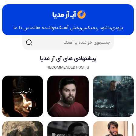
بزودی
دانلود ریمیکس
پخش آهنگ
خواننده ها
تماس با ما
پیشنهادی های آی آر مدیا
RECOMMENDED POSTS