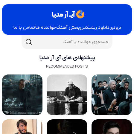
بزودی
دانلود ریمیکس
پخش آهنگ
خواننده ها
تماس با ما
پیشنهادی های آی آر مدیا
RECOMMENDED POSTS