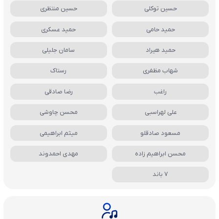
حسین توکلی
حسین منتظری
حمید حامی
حمید عسکری
حمید هیراد
سامان جلیلی
شهاب مظفری
رستاک
راغب
رضا صادقی
علی لهراسبی
محسن چاوشی
مسعود صادقلو
میثم ابراهیمی
محسن ابراهیم زاده
مهدی احمدوند
7 باند