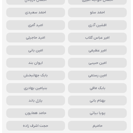
احمد سلو
احمد سعیدی
افشین آذری
امید آمری
امیر عباس گلاب
امید حاجیلی
امیر عظیمی
امین بانی
امین حبیبی
ایوان بند
امین رستمی
بابک جهانبخش
بابک مافی
بنیامین بهادری
بهنام بانی
پازل باند
پویا بیاتی
حامد همایون
حامیم
حجت اشرف زاده