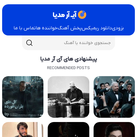
بزودی
دانلود ریمیکس
پخش آهنگ
خواننده ها
تماس با ما
پیشنهادی های آی آر مدیا
RECOMMENDED POSTS