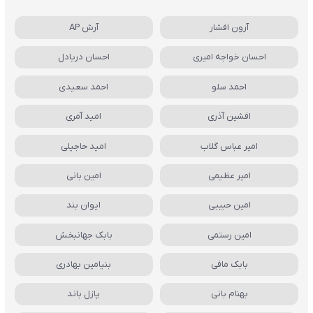
آرون افشار
آرش AP
احسان خواجه امیری
احسان دریادل
احمد سلو
احمد سعیدی
افشین آذری
امید آمری
امیر عباس گلاب
امید حاجیلی
امیر عظیمی
امین بانی
امین حبیبی
ایوان بند
امین رستمی
بابک جهانبخش
بابک مافی
بنیامین بهادری
بهنام بانی
پازل باند