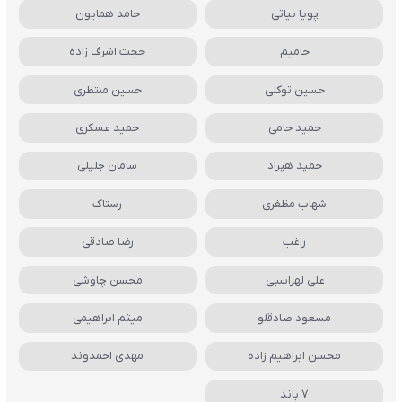
پویا بیاتی
حامد همایون
حامیم
حجت اشرف زاده
حسین توکلی
حسین منتظری
حمید حامی
حمید عسکری
حمید هیراد
سامان جلیلی
شهاب مظفری
رستاک
راغب
رضا صادقی
علی لهراسبی
محسن چاوشی
مسعود صادقلو
میثم ابراهیمی
محسن ابراهیم زاده
مهدی احمدوند
7 باند