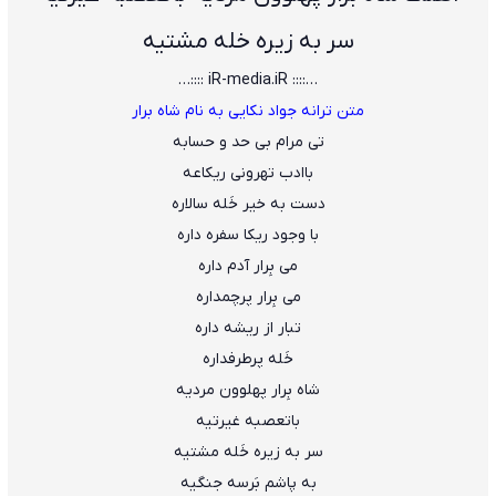
سر به زیره خله مشتیه
…:::: iR-media.iR ::::…
متن ترانه جواد نکایی به نام شاه برار
تی مرام بی حد و حسابه
باادب تهرونی ریکاعه
دست به خیر خَله سالاره
با وجود ریکا سفره داره
می بِرار آدم داره
می بِرار پرچمداره
تبار از ریشه داره
خَله پرطرفداره
شاه بِرار پهلوون مردیه
باتعصبه غیرتیه
سر به زیره خَله مشتیه
به پاشم بَرسه جنگیه