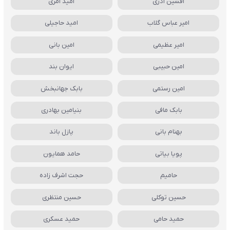
افشین آذری
امید آمری
امیر عباس گلاب
امید حاجیلی
امیر عظیمی
امین بانی
امین حبیبی
ایوان بند
امین رستمی
بابک جهانبخش
بابک مافی
بنیامین بهادری
بهنام بانی
پازل باند
پویا بیاتی
حامد همایون
حامیم
حجت اشرف زاده
حسین توکلی
حسین منتظری
حمید حامی
حمید عسکری