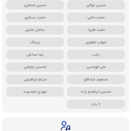
حسین توکلی
حسین منتظری
حمید حامی
حمید عسکری
حمید هیراد
سامان جلیلی
شهاب مظفری
رستاک
راغب
رضا صادقی
علی لهراسبی
محسن چاوشی
مسعود صادقلو
میثم ابراهیمی
محسن ابراهیم زاده
مهدی احمدوند
7 باند