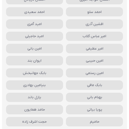
احمد سلو
احمد سعیدی
افشین آذری
امید آمری
امیر عباس گلاب
امید حاجیلی
امیر عظیمی
امین بانی
امین حبیبی
ایوان بند
امین رستمی
بابک جهانبخش
بابک مافی
بنیامین بهادری
بهنام بانی
پازل باند
پویا بیاتی
حامد همایون
حامیم
حجت اشرف زاده