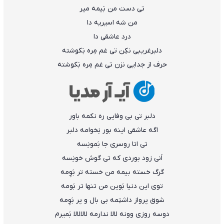
تی دست من بَیمه میر
من شه اسیریه دا
درد عاشقی دا
دلبرغریبی نکِن تی غم مِره بَکوشته
حرف از جدایی نزن تی غم مِره بَکوشته
دلبر تی بی وفایی ره نکمه باور
اگه عاشقی اینه بور نِخوامه دلبر
تی اتا روسری جا بَمونِسه
اَنی زود بوردی که تی گوش خونِسه
گرگ خسته بیمه من خسته تر بَوِمه
توی این دنیا بَوین من تنها تر بَومه
شوق پرواز داشتِمه بی بال و پر بَوِمه
دوسه روزی وونه لالا ندارمه لالالالا بَمیرم