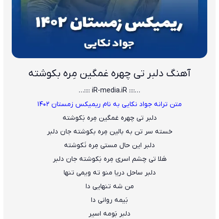
آهنگ دلبر تی چهره غمگین مِره بکوشته
…:::: iR-media.iR ::::…
متن ترانه جواد نکایی به نام ریمیکس زمستان ۱۴۰۲
دلبر تی چهره غمگین مِره بَکوشته
خسته سر تن به بالین مِره بکوشته جان دلبر
دلبر این حال مستی مِره نَکوشته
هَلا تی چشم اسری مِره بَکوشته جان دلبر
دلبر ساحل دریا منو ته ویمی تنها
من شه تنهایی دا
بَیمه روانی دا
دلبر بَومه اسیر