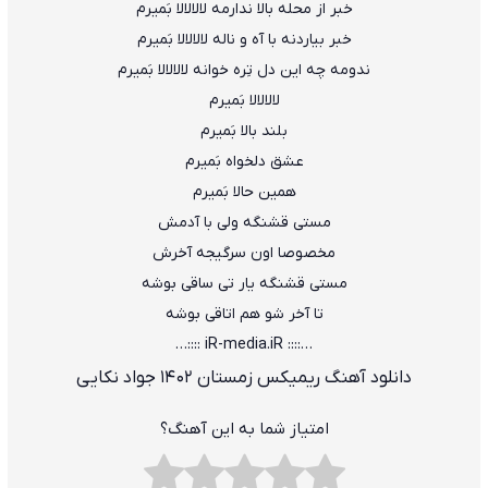
خبر از محله بالا ندارمه لالالالا بَمیرم
خبر بیاردنه با آه و ناله لالالالا بَمیرم
ندومه چه این دل تِره خوانه لالالالا بَمیرم
لالالالا بَمیرم
بلند بالا بَمیرم
عشق دلخواه بَمیرم
همین حالا بَمیرم
مستی قشنگه ولی با آدمش
مخصوصا اون سرگیجه آخرش
مستی قشنگه یار تی ساقی بوشه
تا آخر شو هم اتاقی بوشه
…:::: iR-media.iR ::::…
دانلود آهنگ ریمیکس زمستان ۱۴۰۲ جواد نکایی
امتیاز شما به این آهنگ؟