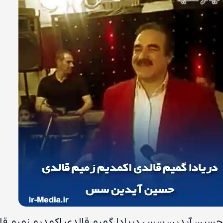
حسین آیدین سس دریادا گمیم قالدی اکمدیم زمیم قا