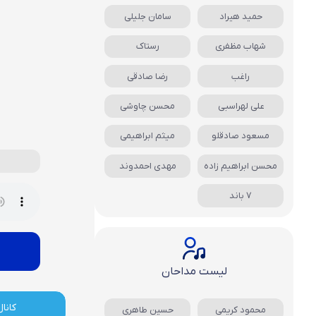
حمید هیراد
سامان جلیلی
شهاب مظفری
رستاک
راغب
رضا صادقی
علی لهراسبی
محسن چاوشی
مسعود صادقلو
میثم ابراهیمی
محسن ابراهیم زاده
مهدی احمدوند
7 باند
لیست مداحان
کانال
محمود کریمی
حسین طاهری