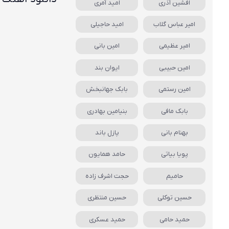
افشین آذری
امید آمری
امیر عباس گلاب
امید حاجیلی
امیر عظیمی
امین بانی
امین حبیبی
ایوان بند
امین رستمی
بابک جهانبخش
بابک مافی
بنیامین بهادری
بهنام بانی
پازل باند
پویا بیاتی
حامد همایون
حامیم
حجت اشرف زاده
حسین توکلی
حسین منتظری
حمید حامی
حمید عسکری