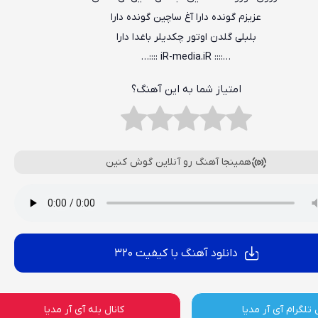
عزیزم گونده دارا آغ ساچین گونده دارا
بلبلی گلدن اوتور چکدیلر باغدا دارا
…:::: iR-media.iR ::::…
امتیاز شما به این آهنگ؟
همینجا آهنگ رو آنلاین گوش کنین
دانلود آهنگ با کیفیت 320
 تلگرام آی آر مدیا
کانال بله آی آر مدیا